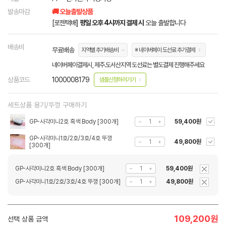
발송마감
🚚 오늘출발상품
[로젠택배]
평일 오후 4시까지 결제 시
오늘 출발합니다
배송비
무료배송
지역별 추가배송비
※ 네이버페이 도선료 추가결제
네이버페이결제시, 제주.도서산지역 도선료는 별도결제 진행해주세요
상품코드
1000008179
샘플신청하러가기
세트상품 용기/뚜껑 구매하기
GP-사각미니2호 흑색 Body [300개]
59,400원
GP-사각미니1호/2호/3호/4호 뚜껑
49,800원
[300개]
GP-사각미니2호 흑색 Body [300개]
59,400원
GP-사각미니1호/2호/3호/4호 뚜껑 [300개]
49,800원
109,200
원
선택 상품 금액