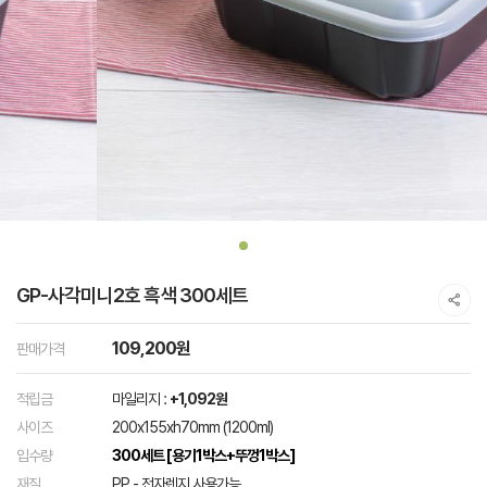
GP-사각미니2호 흑색 300세트
109,200원
판매가격
적립금
마일리지 :
+1,092원
사이즈
200x155xh70mm (1200ml)
입수량
300세트 [용기1박스+뚜껑1박스]
재질
PP - 전자렌지 사용가능