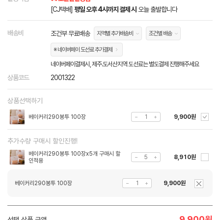
[CJ택배]
평일 오후 4시까지 결제 시
오늘 출발합니다
배송비
조건부 무료배송
지역별 추가배송비
조건별 배송
※ 네이버페이 도선료 추가결제
네이버페이결제시, 제주.도서산지역 도선료는 별도결제 진행해주세요
상품코드
2001322
상품선택하기
베이커리290봉투 100장
9,900원
추가수량 구매시 할인진행!
베이커리290봉투 100장x5개 구매시 할
8,910원
인적용
베이커리290봉투 100장
9,900원
9,900
원
선택 상품 금액