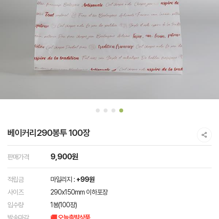
베이커리290봉투 100장
9,900원
판매가격
적립금
마일리지 :
+99원
사이즈
290x150mm 이하포장
입수량
1봉(100장)
발송마감
🚚 오늘출발상품