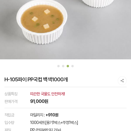
H-105파이 PP국컵 백색1000개
상품특징
따끈한 국물도 안전하게!
91,000원
판매가격
적립금
마일리지 :
+910원
입수량
1000세트[용기1박스+뚜껑1박스]
재질
PP (전자레인지 가능)