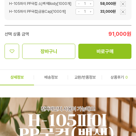
H-105파이 PP국컵 소)백색Body[1000개]
58,000원
H-105파이 PP국컵)공용Cap[1000개]
33,000원
91,000
원
선택 상품 금액
장바구니
바로구매
상세정보
배송정보
교환/반품정보
상품후기
0