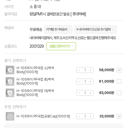
사이즈
소 중 대
발주마감
평일PM1시 결제완료건 발송 [ 롯데택배]
배송비
무료배송
지역별 추가배송비
※ 네이버페이 도선료 추가결제
네이버페이결제시, 제주.도서산지역 도선료는 별도결제 진행해주세요
상품코드
2001329
샘플신청하러가기
용기 선택하기
H-105파이 PP국컵 소)백색
58,000원
Body[1000개]
H-105파이 PP국컵 중)백색
61,000원
Body[1000개]
H-105파이 PP국컵 대)백색
63,000원
Body[1000개]
뚜껑 선택하기
H-105파이 PP국컵)공용Cap[1000개]
33,000원