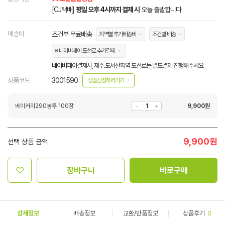
[CJ택배]
평일 오후 4시까지 결제 시
오늘 출발합니다
배송비
조건부 무료배송
지역별 추가배송비
조건별 배송
※ 네이버페이 도선료 추가결제
네이버페이결제시, 제주.도서산지역 도선료는 별도결제 진행해주세요
상품코드
3001590
샘플신청하러가기
베이커리290봉투 100장
9,900
원
9,900
원
선택 상품 금액
장바구니
바로구매
상세정보
배송정보
교환/반품정보
상품후기
0