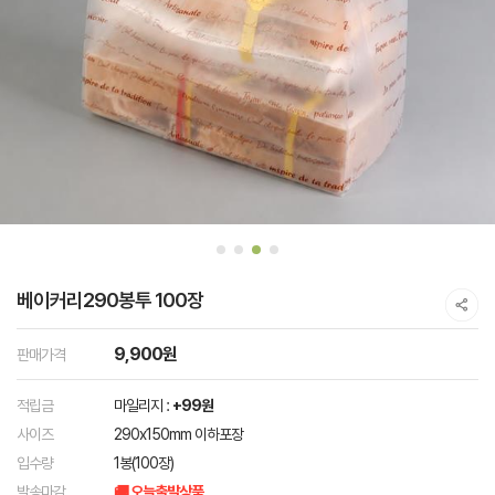
베이커리290봉투 100장
9,900원
판매가격
적립금
마일리지 :
+99원
사이즈
290x150mm 이하포장
입수량
1봉(100장)
발송마감
🚚 오늘출발상품