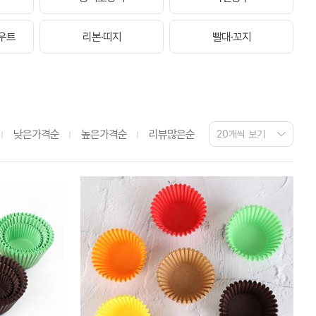
우트
리본·띠지
빨대·꼬지
낮은가격순
높은가격순
리뷰많은순