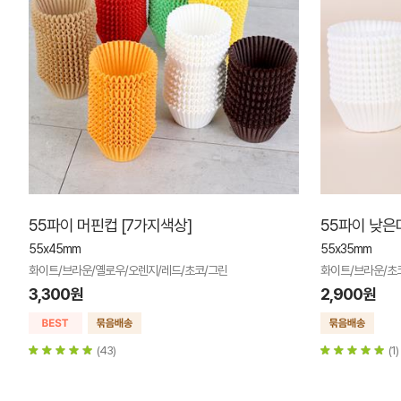
55파이 머핀컵 [7가지색상]
55파이 낮은
55x45mm
55x35mm
화이트/브라운/옐로우/오렌지/레드/초코/그린
화이트/브라운/초
3,300원
2,900원
(43)
(1)