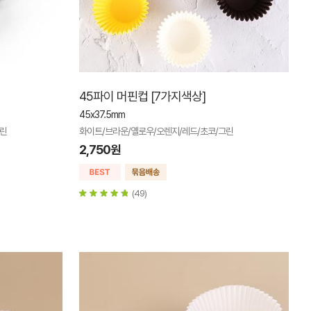
45파이 머핀컵 [7가지색상]
45x37.5mm
그린
화이트/브라운/옐로우/오렌지/레드/초코/그린
2,750원
(49)