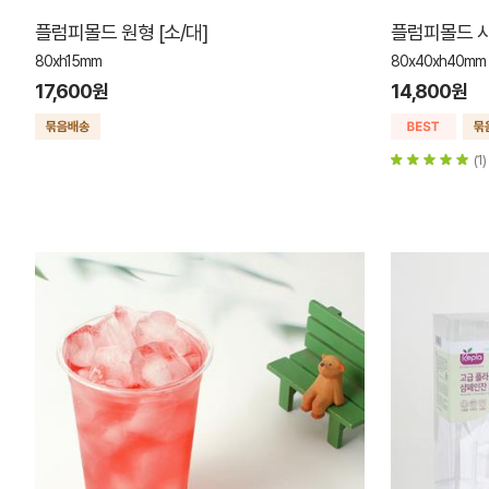
플럼피몰드 원형 [소/대]
플럼피몰드 사
80xh15mm
80x40xh40mm
17,600원
14,800원
(1)