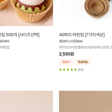
컵 500개 [사이즈선택]
40파이 머핀컵 [7가지색상]
-45파이
40파이 x H25mm
지머핀컵
화이트/브라운/옐로우/오렌지/레드/초코/
2,530원
(54)