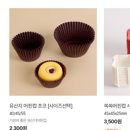
유산지 머핀컵 초코 [사이즈선택]
쏙쏙머핀컵 사
40/45/55
45x45x25mm
가성비 좋은 유산지머핀컵
3,500원
2,300원