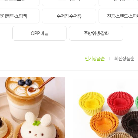
종이봉투·쇼핑백
수저집·수저류
진공·스탠드·스파
OPP·비닐
주방위생·잡화
인기상품순
최신상품순