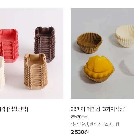
각 [색상선택]
28파이 머핀컵 [3가지색상]
28x20mm
작지만 알찬, 한 입 사이즈 머핀컵
2,530원