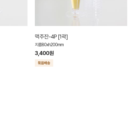
맥주잔-4P [1곽]
지름80xh200mm
3,400원