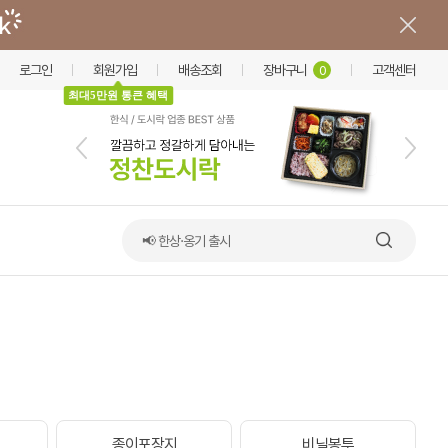
로그인
회원가입
배송조회
장바구니
고객센터
0
최대5만원 통큰 혜택
📢 한상·옹기 출시
이
종이포장지
비닐봉투