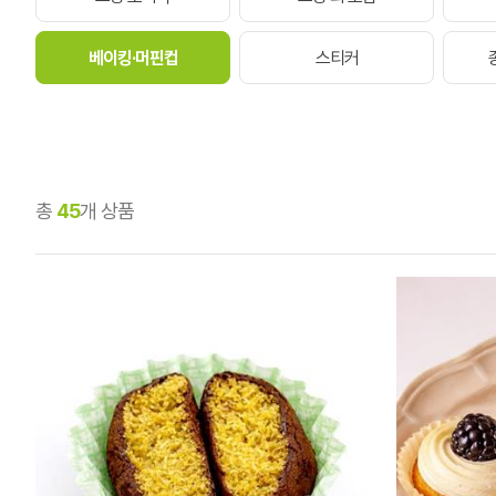
베이킹·머핀컵
스티커
총
45
개 상품