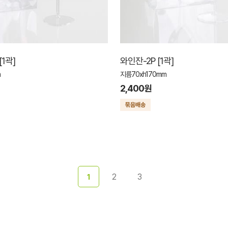
1곽]
와인잔-2P [1곽]
m
지름70xh170mm
2,400원
2
3
1