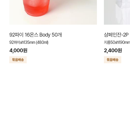
92파이 16온스 Body 50개
샴페인잔-2P [
92파이xh135mm (480ml)
지름50xh190m
4,000원
2,400원