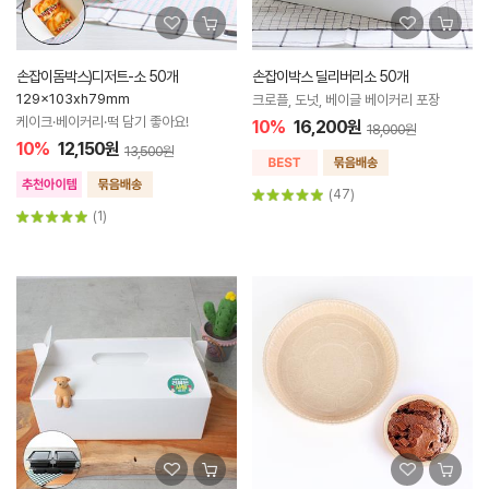
손잡이돔박스)디저트-소 50개
손잡이박스 딜리버리소 50개
129x103xh79mm
크로플, 도넛, 베이글 베이커리 포장
케이크·베이커리·떡 담기 좋아요!
10%
16,200원
18,000원
10%
12,150원
13,500원
(47)
(1)