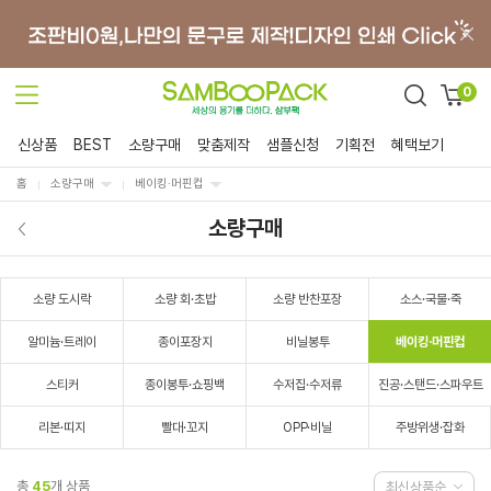
0
신상품
BEST
소량구매
맞춤제작
샘플신청
기획전
혜택보기
홈
소량구매
베이킹·머핀컵
소량구매
소량 도시락
소량 회·초밥
소량 반찬포장
소스·국물·죽
알미늄·트레이
종이포장지
비닐봉투
베이킹·머핀컵
스티커
종이봉투·쇼핑백
수저집·수저류
진공·스탠드·스파우트
리본·띠지
빨대·꼬지
OPP·비닐
주방위생·잡화
총
45
개 상품