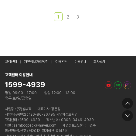
1
2
3
고객센터
개인정보처리방침
이용약관
이용안내
회사소개
고객센터 이용안내
1599-4939
평일 09:00 - 17:00
점심 12:00 - 13:00
휴무 토/일/공휴일
사업장 :
(주)삼부팩
대표이사 :장은정
사업자등록번호 : 126-86-26795 사업자정보확인
고객센터 : 1599-4939
팩스번호 : 0303-3449-4939
메일 : samboopack@naver.com
개인정보담당자 : 나인수
통신판매업신고 : 제2012-경기이천-0142호