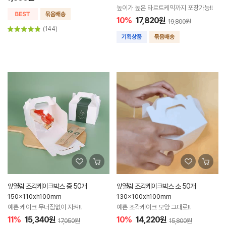
높이가 높은 타르트케익까지 포장가능!!
10%
17,820원
19,800원
(144)
앞열림 조각케이크박스 중 50개
앞열림 조각케이크박스 소 50개
150x110xh100mm
130x100xh100mm
예쁜 케이크 무너짐없이 지켜!!
예쁜 조각케이크 모양 그대로!!
11%
15,340원
10%
14,220원
17,050원
15,800원