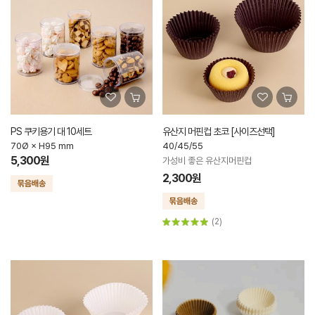
PS 쿠키용기 대 10세트
유산지 머핀컵 초코 [사이즈선택]
70Ø × H95 mm
40/45/55
5,300원
가성비 좋은 유산지머핀컵
2,300원
(2)