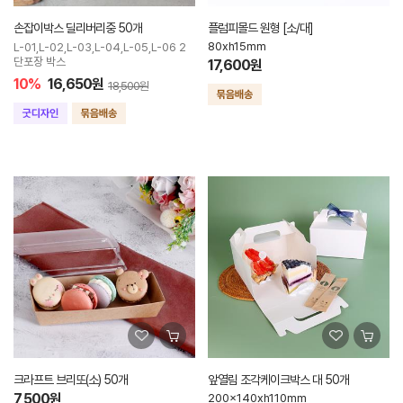
손잡이박스 딜리버리중 50개
플럼피몰드 원형 [소/대]
80xh15mm
L-01,L-02,L-03,L-04,L-05,L-06 2
단포장 박스
17,600원
10%
16,650원
18,500원
크라프트 브리또(소) 50개
앞열림 조각케이크박스 대 50개
7,500원
200x140xh110mm