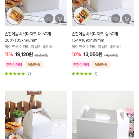
손잡이돔박스)디저트-대 50개
손잡이돔박스)디저트-중 50개
200x135xh90mm
154x109xh89mm
케이크·베이커리·떡 담기 좋아요!
케이크·베이커리·떡 담기 좋아요!
11%
19,120원
10%
13,050원
21,250원
14,500원
(2)
(1)