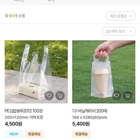
총
61
개 상품
PE김밥봉투2012 100장
1구 비닐케리어 200매
200x120mm 이하포장
166 x h280(60)mm
4,500원
5,400원