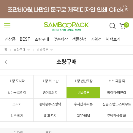
0
신상품
BEST
소량구매
맞춤제작
샘플신청
기획전
혜택보기
홈
소량구매
비닐봉투
소량구매
소량 도시락
소량 회·초밥
소량 반찬포장
소스·국물·죽
알미늄·트레이
종이포장지
비닐봉투
베이킹·머핀컵
스티커
종이봉투·쇼핑백
수저집·수저류
진공·스탠드·스파우트
리본·띠지
빨대·꼬지
OPP·비닐
주방위생·잡화
디자인
무지