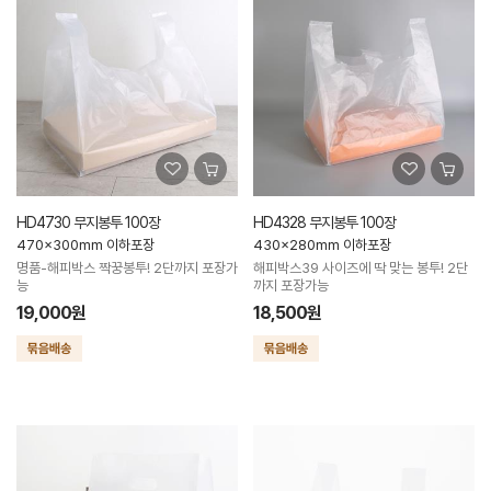
HD4730 무지봉투 100장
HD4328 무지봉투 100장
470x300mm 이하포장
430x280mm 이하포장
명품-해피박스 짝꿍봉투! 2단까지 포장가
해피박스39 사이즈에 딱 맞는 봉투! 2단
능
까지 포장가능
19,000원
18,500원