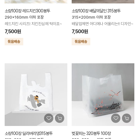
소량100장 레드치킨300봉투
소량100장 배달의달인 315봉투
290x160mm 이하 포장
315x200mm 이하 포장
레드치킨 시리즈! 치킨진심에 딱이죠~
배달업체면 어디에나 어울리는!! 디자인~
7,500원
7,500원
소량100장 딜리버리댕315봉투
벚꽃피는 320봉투 100장