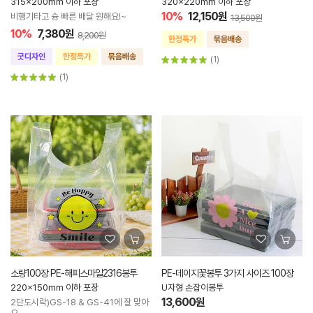
315x200mm 이하 포장
320x220mm 이하 포장
10%
12,150원
비행기타고 슝 빠른 배달 원해요!~
13,500원
10%
7,380원
8,200원
(1)
(1)
소량100장 PE-해피스마일2316봉투
PE-데이지꽃봉투 3가지 사이즈 100장
220x150mm 이하 포장
U자형 손잡이봉투
13,600원
2단도시락)GS-18 & GS-41에 잘 맞아