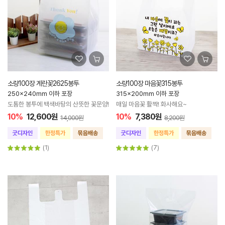
소량100장 계란꽃2625봉투
소량100장 마음꽃315봉투
250x240mm 이하 포장
315x200mm 이하 포장
도톰한 봉투에 백색바탕의 산뜻한 꽃문양!
매일 마음꽃 활짝! 화사해요~
10%
12,600원
10%
7,380원
14,000원
8,200원
(1)
(7)