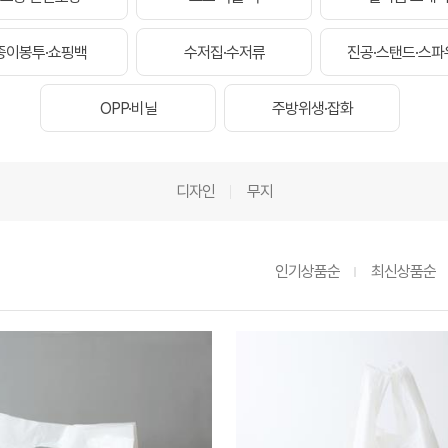
종이봉투·쇼핑백
수저집·수저류
진공·스탠드·스파
OPP·비닐
주방위생·잡화
디자인
무지
인기상품순
최신상품순