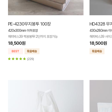
PE-4230무지봉투 100장
HD4328 무
420x300mm 이하포장
430x280mm 
해피박스39 짝꿍봉투! 2단까지 포장가능
해피박스39 사이즈
18,500원
18,500원
(229)