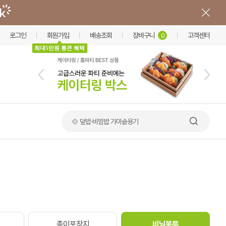
로그인
회원가입
배송조회
장바구니
고객센터
0
최대5만원 통큰 혜택
🍲 덮밥·비빔밥 가마솥용기
이
종이포장지
비닐봉투