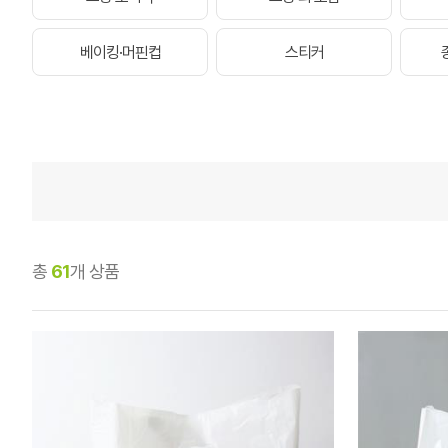
베이킹·머핀컵
스티커
총
61
개 상품