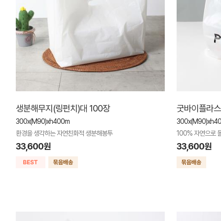
생분해무지(링펀치)대 100장
굿바이플라스틱
300x(M90)xh400m
300x(M90)xh4
환경을 생각하는 자연친화적 생분해봉투
100% 자연으로
33,600원
33,600원