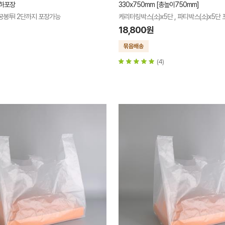
이하포장
330x750mm [총높이750mm]
꿍봉투! 2단까지 포장가능
케리터링박스(소)x5단 , 파티박스(소)x5단 
18,800원
(4)