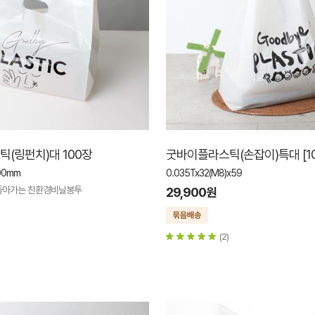
(링펀치)대 100장
굿바이플라스틱(손잡이)특대 [10
00mm
0.035Tx32(M8)x59
 돌아가는 친환경비닐봉투
29,900원
(2)