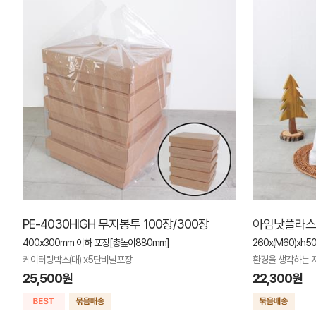
PE-4030HIGH 무지봉투 100장/300장
아임낫플라스틱
400x300mm 이하 포장[총높이880mm]
260x(M60)xh5
케이터링박스(대) x5단비닐포장
환경을 생각하는 
25,500원
22,300원