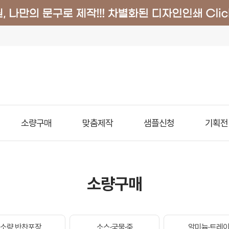
소량구매
맞춤제작
샘플신청
기획전
소량구매
소량 반찬포장
소스·국물·죽
알미늄·트레