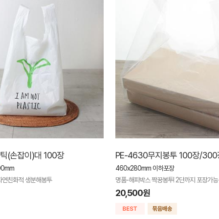
(손잡이)대 100장
PE-4630무지봉투 100장/30
00mm
460x280mm 이하포장
자연친화적 생분해봉투
명품-해피박스 짝꿍봉투! 2단까지 포장가능
20,500원