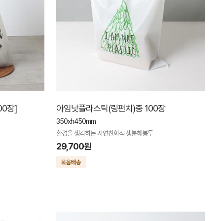
0장]
아임낫플라스틱(링펀치)중 100장
350xh450mm
환경을 생각하는 자연친화적 생분해봉투
29,700원