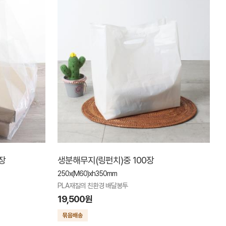
0장
생분해무지(링펀치)중 100장
250x(M60)xh350mm
PLA재질의 친환경 배달봉투
19,500원