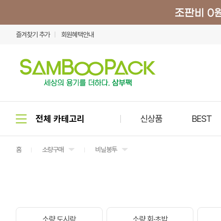
즐겨찾기 추가
회원혜택안내
신상품
BEST
홈
소량구매
비닐봉투
소량 도시락
소량 회·초밥