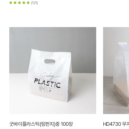
(121)
굿바이플라스틱(링펀치)중 100장
HD4730 무