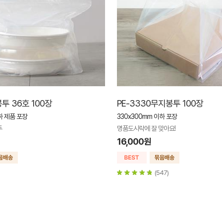
투 36호 100장
PE-3330무지봉투 100장
하 제품 포장
330x300mm 이하 포장
투
명품도시락에 잘 맞아요!
16,000원
(547)