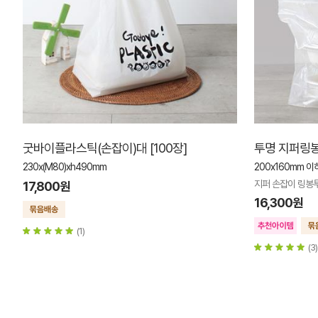
굿바이플라스틱(손잡이)대 [100장]
투명 지퍼링봉
230x(M80)xh490mm
200x160mm 이
지퍼 손잡이 링봉
17,800원
16,300원
(1)
(3)