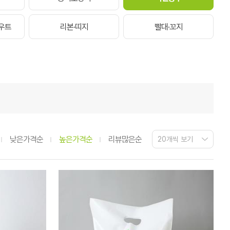
우트
리본·띠지
빨대·꼬지
낮은가격순
높은가격순
리뷰많은순