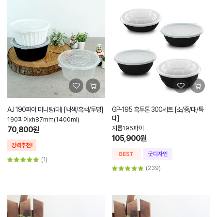
AJ 190파이 미니탕(대) [백색/흑색/투명]
GP-195 흑투톤 300세트 [소/중/대/특
대]
190파이xh87mm(1400ml)
지름195파이
70,800원
105,900원
(1)
(239)