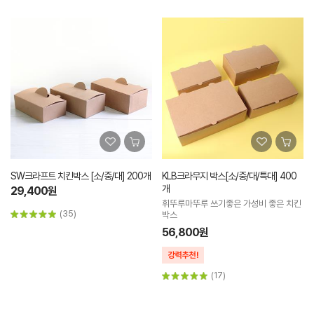
SW크라프트 치킨박스 [소/중/대] 200개
KLB크라무지 박스[소/중/대/특대] 400
개
29,400원
휘뚜루마뚜루 쓰기좋은 가성비 좋은 치킨
(35)
박스
56,800원
(17)