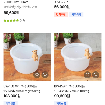
230x180xh38mm
소/대 사이즈
56,000원
중형실링(5칸)/전자렌지 가능
69,600원
(41)
BW-158 특대 백색 300세트
BW-158 대 백색 300세트
158파이xh105mm (1250ml)
158파이xh92mm (1100ml)
108,300원
99,600원