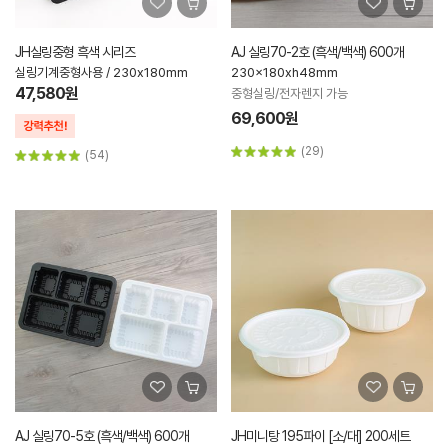
JH실링중형 흑색 시리즈
AJ 실링70-2호 (흑색/백색) 600개
실링기계중형사용 / 230x180mm
230x180xh48mm
47,580원
중형실링/전자렌지 가능
69,600원
(29)
(54)
AJ 실링70-5호 (흑색/백색) 600개
JH미니탕 195파이 [소/대] 200세트