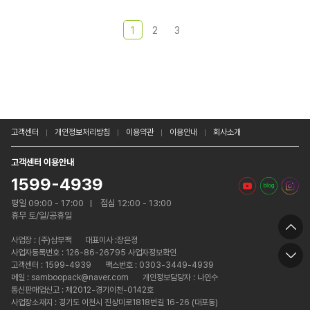
1
2
3
고객센터
개인정보처리방침
이용약관
이용안내
회사소개
고객센터 이용안내
1599-4939
평일 09:00 - 17:00
점심 12:00 - 13:00
휴무 토/일/공휴일
사업장 :
(주)삼부팩
대표이사 :장은정
사업자등록번호 : 126-86-26795 사업자정보확인
고객센터 : 1599-4939
팩스번호 : 0303-3449-4939
메일 : samboopack@naver.com
개인정보담당자 : 나인수
통신판매업신고 : 제2012-경기이천-0142호
사업장소재지 : 경기도 이천시 진상미로1818번길 16-26 (대포동)