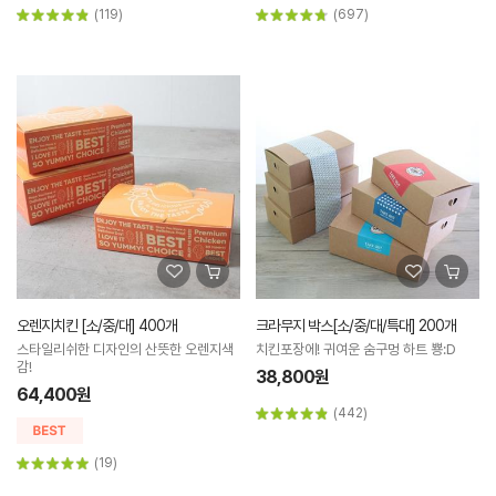
(119)
(697)
오렌지치킨 [소/중/대] 400개
크라무지 박스[소/중/대/특대] 200개
스타일리쉬한 디자인의 산뜻한 오렌지색
치킨포장에! 귀여운 숨구멍 하트 뿅:D
감!
38,800원
64,400원
(442)
(19)