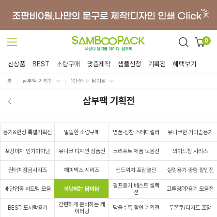
0
신상품
BEST
소량구매
맞춤제작
샘플신청
기획전
혜택보기
홈
삼부팩 기획전
복날에는 닭이닭
삼부팩 기획전
옹기&한상 특별기획전
알뜰한 소량구매
명품·정찬 스테디셀러
유니크한 가마솥용기
포장마차 인기아이템
유니크 디자인 상품전
크라프트 제품 모음전
와이드창 시리즈
원터치잠금시리즈
해피박스 시리즈
샌드위치 포장열전
실링용기 중형 할인전
펄프용기 베스트 셀렉
배달업종 히트템 모음
복날에는 닭이닭
고투명PP용기 모음전
션
간편하게 준비하는 케
BEST 도시락용기
담을수록 할인 기획전
두쫀쿠/디저트 포장
이터링