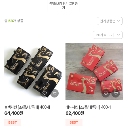
족발/보쌈 인기 포장용
기
총
58
개 상품
블랙치킨 [소/중/대/특대] 400개
레드치킨 [소/중/대/특대] 400개
64,400원
62,400원