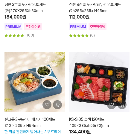
정찬 3호 회도시락 200세트
정찬 9칸 회도시락 in뚜껑 200세트
(하)270X255Xh30mm
(하)255x235x H45mm
184,000원
112,000원
(103)
(6)
한그릇 3구트레이 패키지 100세트
KS-S 05 흑색 120세트
310 x 235 x H54mm
405x285xh55(70)mm
134,400원
한 끼를 간편하게 담아내는 3구 트레이