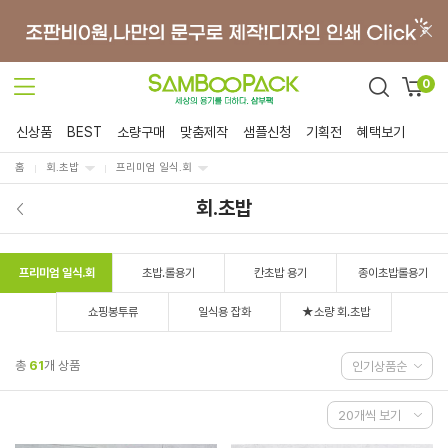
0
신상품
BEST
소량구매
맞춤제작
샘플신청
기획전
혜택보기
홈
회.초밥
프리미엄 일식.회
회.초밥
프리미엄 일식.회
초밥.롤용기
칸초밥 용기
종이초밥롤용기
쇼핑봉투류
일식용 잡화
★소량 회.초밥
총
61
개 상품