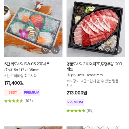
6칸 회도시락 SW-05 200세트
명품도시락 3호(외피PP,투명뚜껑) 200
세트
(하)315x217xh35mm
(하)290x280xh55mm
6칸 프리미엄 회도시락
회포장도 고급스럽게 할 수 있는 명품 도
171,400원
시락
213,000원
(196)
(85)