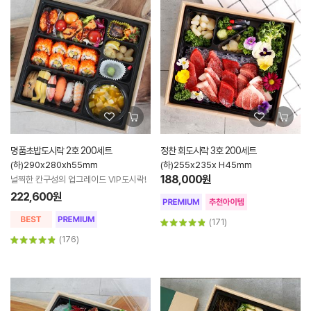
명품초밥도시락 2호 200세트
정찬 회도시락 3호 200세트
(하)290x280xh55mm
(하)255x235x H45mm
188,000원
널찍한 칸구성의 업그레이드 VIP도시락!
222,600원
(171)
(176)