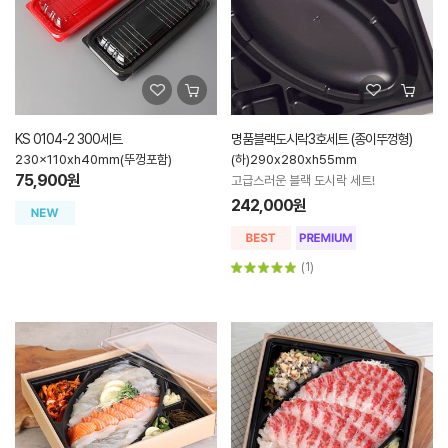
KS 0104-2 300세트
명품블랙도시락3호세트 (종이뚜껑형)
230x110xh40mm(뚜껑포함)
(하)290x280xh55mm
75,900원
고급스러운 블랙 도시락 세트!
242,000원
(1)