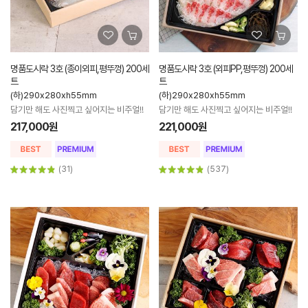
명품도시락 3호 (종이외피,평뚜껑) 200세
명품도시락 3호 (외피PP,평뚜껑) 200세
트
트
(하)290x280xh55mm
(하)290x280xh55mm
담기만 해도 사진찍고 싶어지는 비주얼!!
담기만 해도 사진찍고 싶어지는 비주얼!!
217,000원
221,000원
(31)
(537)