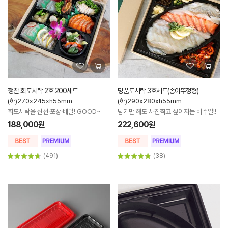
정찬 회도시락 2호 200세트
명품도시락 3호세트(종이뚜껑형)
(하)270x245xh55mm
(하)290x280xh55mm
회도시락을 신선·포장·배달! GOOD~
담기만 해도 사진찍고 싶어지는 비주얼!!
188,000원
222,600원
(491)
(38)