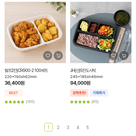
펄프2칸)CR900-2 100세트
JH(신)5칸도시락
220x160xh62mm
245x185xh46mm
36,400원
94,000원
(100)
(65)
1
2
3
4
5