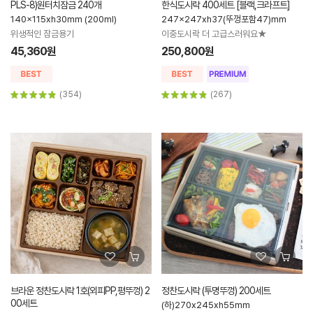
PLS-8)원터치잠금 240개
한식도시락 400세트 [블랙,크라프트]
140x115xh30mm (200ml)
247x247xh37(뚜껑포함47)mm
위생적인 잠금용기
이중도시락 더 고급스러워요★
45,360원
250,800원
(354)
(267)
브라운 정찬도시락 1호(외피PP,평뚜껑) 2
정찬도시락 (투명뚜껑) 200세트
00세트
(하)270x245xh55mm