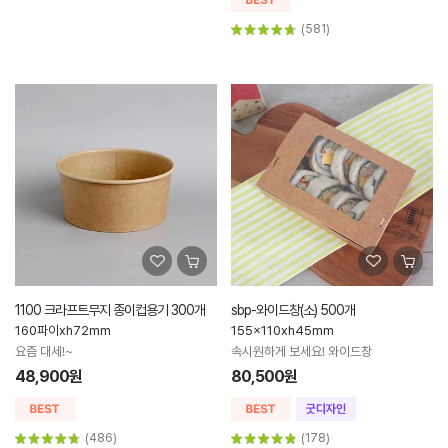
(581)
1100 크라프트무지 종이컵용기 300개
sbp-와이드창(소) 500개
160파이xh72mm
155x110xh45mm
요즘 대세!~
속시원하게 보세요! 와이드창
48,900원
80,500원
(486)
(178)