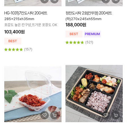
HG-1031)7칸도시락 200세트
정찬도시락 2호(칸뚜껑) 200세트
285x215xh35mm
(하)270x245xh55mm
188,000원
호감도 높은 칸구성,뜨거운 포장도 OK
103,400원
(521)
(157)