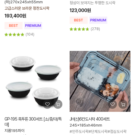
(하)270x245xh55mm
정성이 보여지는 투명한 도시락
고급스러운 브라운 정찬도시락
123,000원
193,400원
(278)
(104)
GP-195 흑투톤 300세트 [소/중/대/특
JH(신)6칸도시락 400세트
대]
245x185xh46mm
지름195파이
#안주도시락#단체도시락#점심도시락