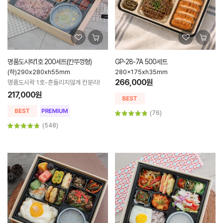
명품도시락1호 200세트(칸뚜껑형)
GP-28-7A 500세트
(하)290x280xh55mm
280x175xh35mm
266,000원
명품도시락 1호-흔들리지않게 칸분리!
217,000원
(76)
(548)