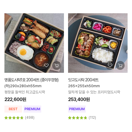
명품도시락1호 200세트 (종이뚜껑형)
잇고도시락 200세트
(하)290x280xh55mm
265x255xh50mm
평창을 들썩인 최고급도시락
알차게 담을 수 있는 프리미엄도시락
222,600원
253,400원
(498)
(112)