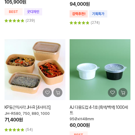
105,900원
94,000원
(239)
(274)
KP둥근직사각 JH-R [4사이즈]
AJ 다용도컵 4-1호 (흑색/백색) 1000세
트
JH-R580, 750, 880, 1000
95ØxH48mm
71,400원
60,000원
(54)