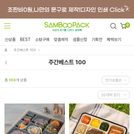
0
신상품
BEST
소량구매
맞춤제작
샘플신청
기획전
혜택보기
홈
주간베스트 100
주간베스트 100
총
100
개 상품