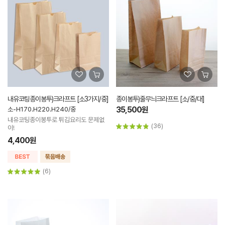
내유코팅종이봉투)크라프트 [소3가지/중]
종이봉투)줄무늬크라프트 [소/중/대]
35,500원
소-H170.H220.H240/중
내유코팅종이봉투로 튀김요리도 문제없
(36)
이!
4,400원
(6)