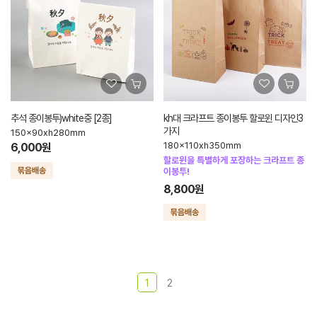
추석 종이봉투)white중 [2종]
kh대 크라프트 종이봉투 할로윈 디자인3
가지
150x90xh280mm
180x110xh350mm
6,000원
할로윈을 특별하게 포장하는 크라프트 종
이봉투!
8,800원
1
2