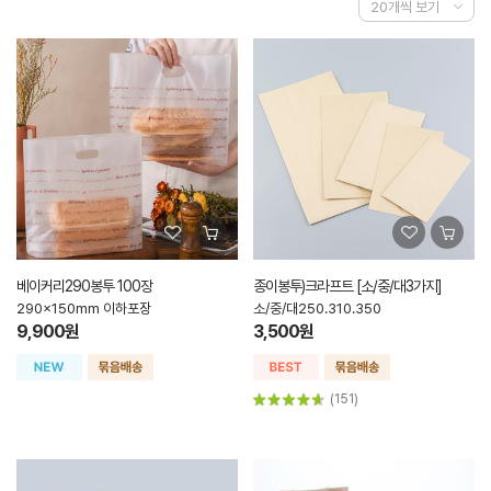
베이커리290봉투 100장
종이봉투)크라프트 [소/중/대3가지]
290x150mm 이하포장
소/중/대250.310.350
9,900원
3,500원
(151)