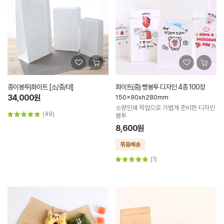
종이봉투)화이트 [소/중/대]
화이트(중) 빵봉투 디자인 4종 100장
34,000원
150x90xh280mm
소량인쇄 작업으로 가볍게 준비한 디자인
(49)
봉투
8,600원
(1)