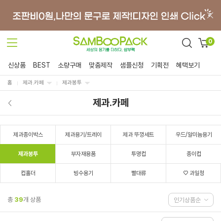
0
신상품
BEST
소량구매
맞춤제작
샘플신청
기획전
혜택보기
홈
제과.카페
제과봉투
제과.카페
제과종이박스
제과용기/트레이
제과 뚜껑세트
우드/알미늄용기
제과봉투
부자재용품
투명컵
종이컵
컵홀더
빙수용기
빨대류
♡ 과일청
총
39
개 상품