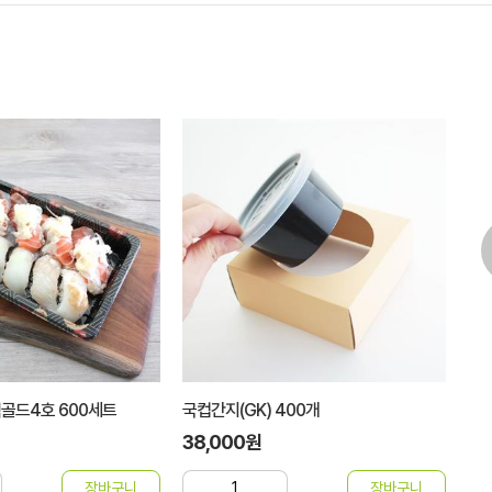
 400개
7치-둥근대나무)스시 [2000개]
7
43,000원
4