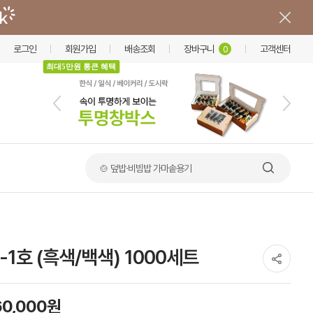
로그인
회원가입
배송조회
장바구니
고객센터
0
최대5만원 통큰 혜택
🍲 덮밥·비빔밥 가마솥용기
-1호 (흑색/백색) 1000세트
60,000원