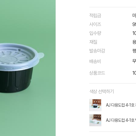
적립금
마
사이즈
9
입수량
1
재질
용
발송마감
평
배송비
상품코드
1
색상 선택하기
AJ 다용도컵 4-1호
AJ 다용도컵 4-1호