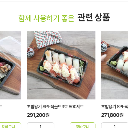
관련 상품
함께 사용하기 좋은
800세트
초밥용기 SPI-적골드4호 600세트
국컵간지(GK)
271,800원
38,000원