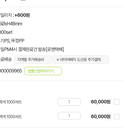
일리지 :
+600원
5ØxH48mm
000set
기PS, 뚜껑PP
일PM4시 결제완료건 발송[로젠택배]
무료배송
지역별 추가배송비
※ 네이버페이 도선료 추가결제
000009965
샘플신청하러가기
60,000원
 흑색 1000세트
60,000원
 백색 1000세트