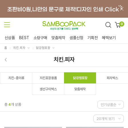
0
신상품
BEST
소량구매
맞춤제작
샘플신청
기획전
혜택보기
홈
치킨.피자
닭강정포장
치킨.피자
치킨-종이류
치킨포장용품
닭강정포장
피자박스
생선구이박스
맞춤제작
총
4
개 상품