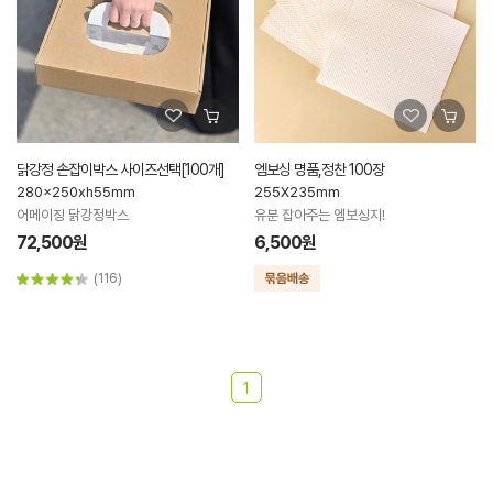
닭강정 손잡이박스 사이즈선택[100개]
엠보싱 명품,정찬 100장
280x250xh55mm
255X235mm
어메이징 닭강정박스
유분 잡아주는 엠보싱지!
72,500원
6,500원
(116)
1