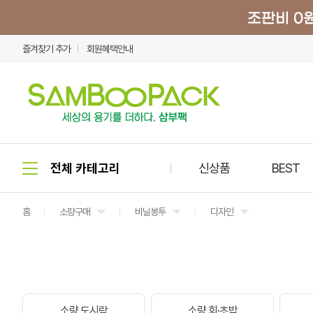
즐겨찾기 추가
회원혜택안내
신상품
BEST
홈
소량구매
비닐봉투
디자인
소량 도시락
소량 회·초밥