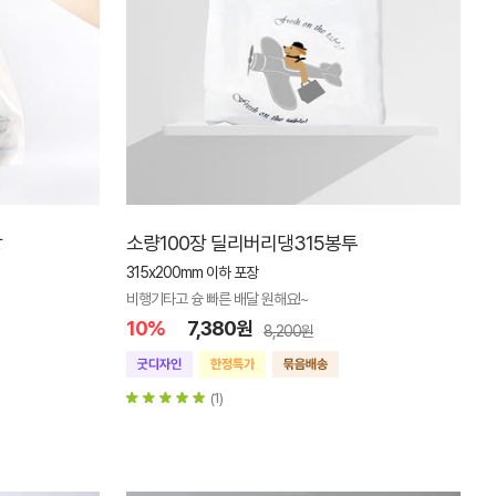
장
소량100장 딜리버리댕315봉투
315x200mm 이하 포장
비행기타고 슝 빠른 배달 원해요!~
10%
7,380원
8,200원
(1)