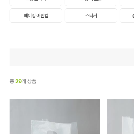
베이킹·머핀컵
스티커
총
29
개 상품