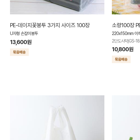
PE-데이지꽃봉투 3가지 사이즈 100장
소량100장 
U자형 손잡이봉투
220x150mm 이
2단도시락)GS-18
13,600원
10,800원