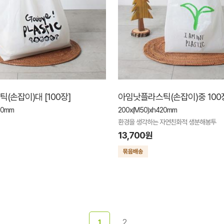
(손잡이)대 [100장]
아임낫플라스틱(손잡이)중 100
90mm
200x(M50)xh420mm
환경을 생각하는 자연친화적 생분해봉투
13,700원
2
1