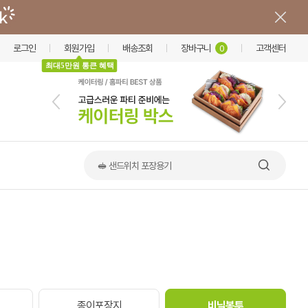
로그인
회원가입
배송조회
장바구니
고객센터
0
최대5만원 통큰 혜택
🥪 샌드위치 포장용기
이
종이포장지
비닐봉투