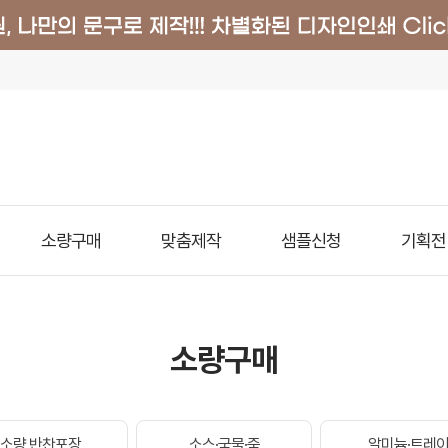
소량구매
맞춤제작
샘플신청
기획전
소량구매
소량 반찬포장
소스·국물·죽
알미늄·트레