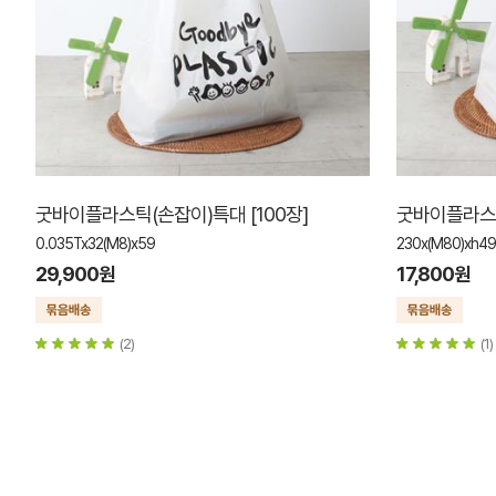
굿바이플라스틱(손잡이)특대 [100장]
굿바이플라스틱
0.035Tx32(M8)x59
230x(M80)xh4
29,900원
17,800원
(2)
(1)