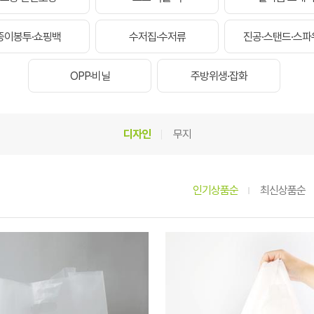
종이봉투·쇼핑백
수저집·수저류
진공·스탠드·스파
OPP·비닐
주방위생·잡화
디자인
무지
인기상품순
최신상품순