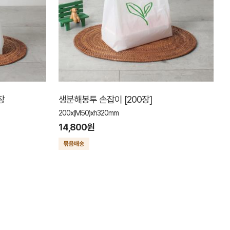
장
생분해봉투 손잡이 [200장]
200x(M50)xh320mm
14,800원