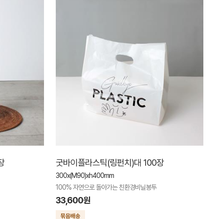
장
굿바이플라스틱(링펀치)대 100장
300x(M90)xh400mm
100% 자연으로 돌아가는 친환경비닐봉투
33,600원