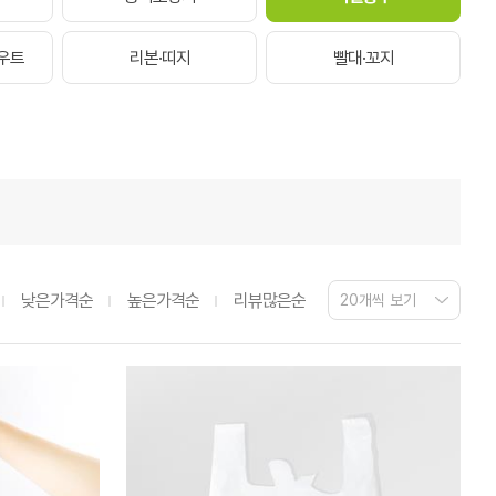
우트
리본·띠지
빨대·꼬지
낮은가격순
높은가격순
리뷰많은순