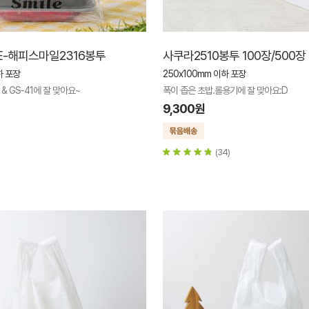
PE-해피스마일2316봉투
사쿠라2510봉투 100장/500장
하 포장
250x100mm 이하 포장
 & GS-41에 잘 맞아요~
폭이 좁은 초밥.롤용기에 잘 맞아요:D
9,300원
(34)