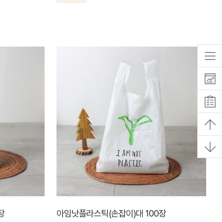
장
아임낫플라스틱(손잡이)대 100장