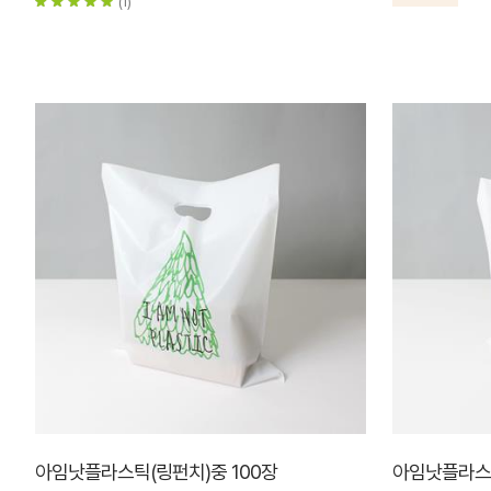
(1)
아임낫플라스틱(링펀치)중 100장
아임낫플라스틱