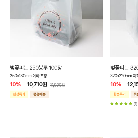
벚꽃피는 250봉투 100장
벚꽃피는 32
250x180mm 이하 포장
320x220mm 이
10%
10,710원
10%
12,
11,900원
(1)