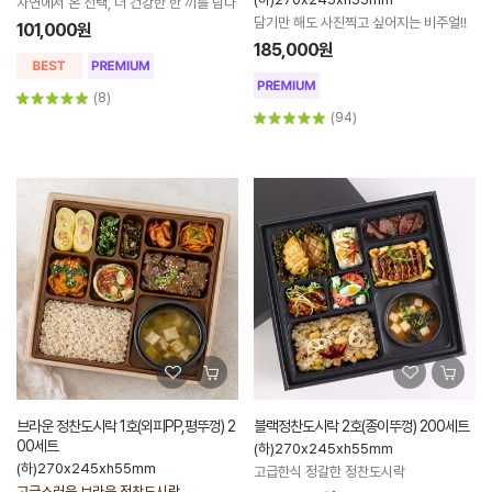
자연에서 온 선택, 더 건강한 한 끼를 담다
담기만 해도 사진찍고 싶어지는 비주얼!!
101,000원
185,000원
(8)
(94)
브라운 정찬도시락 1호(외피PP,평뚜껑) 2
블랙정찬도시락 2호(종이뚜껑) 200세트
00세트
(하)270x245xh55mm
(하)270x245xh55mm
고급한식 정갈한 정찬도시락
고급스러운 브라운 정찬도시락