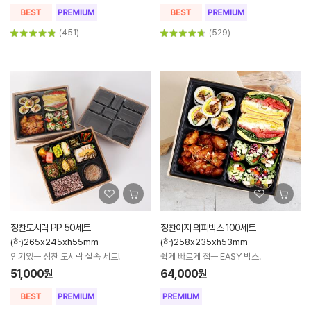
(451)
(529)
정찬도시락 PP 50세트
정찬이지 외피박스 100세트
(하)265x245xh55mm
(하)258x235xh53mm
인기있는 정찬 도시락 실속 세트!
쉽게 빠르게 접는 EASY 박스.
51,000원
64,000원