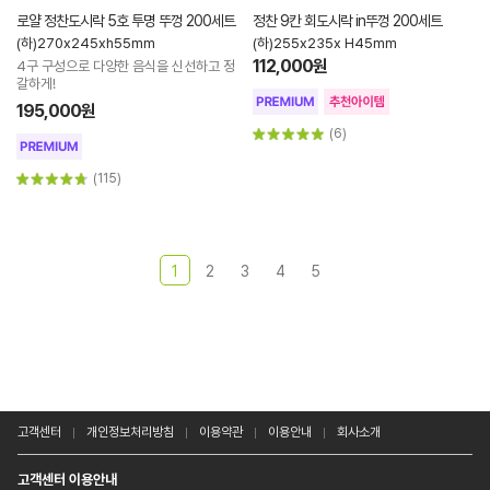
로얄 정찬도시락 5호 투명 뚜껑 200세트
정찬 9칸 회도시락 in뚜껑 200세트
(하)270x245xh55mm
(하)255x235x H45mm
112,000원
4구 구성으로 다양한 음식을 신선하고 정
갈하게!
195,000원
(6)
(115)
1
2
3
4
5
고객센터
개인정보처리방침
이용약관
이용안내
회사소개
고객센터 이용안내