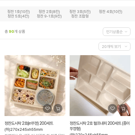
정찬 1호(10칸)
정찬 2호(8칸)
정찬 3호(5칸)
정찬 4호(10칸)
정찬 5호(4칸)
정찬 9-1호(9칸)
정찬 조합형
총
90
개 상품
정찬도시락 2호(in뚜껑) 200세트
정찬도시락 2호 펄프내피 200세트 (종이
뚜껑형)
(하)270x245xh55mm
(하)270x245xh55mm