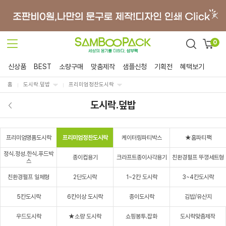
0
신상품
BEST
소량구매
맞춤제작
샘플신청
기획전
혜택보기
홈
도시락.덮밥
프리미엄정찬도시락
도시락.덮밥
프리미엄명품도시락
프리미엄정찬도시락
케이터링파티박스
★홈파티팩
정식.정성.한식.푸드박
종이컵용기
크라프트종이사각용기
친환경펄프 뚜껑세트형
스
친환경펄프 일체형
2단도시락
1~2칸 도시락
3~4칸도시락
5칸도시락
6칸이상 도시락
종이도시락
김밥/유산지
우드도시락
★소량 도시락
쇼핑봉투.잡화
도시락맞춤제작