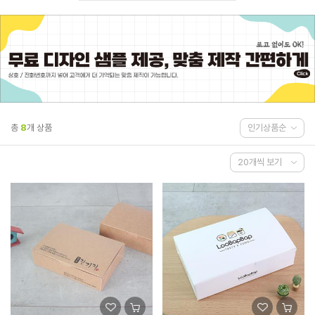
총
8
개 상품