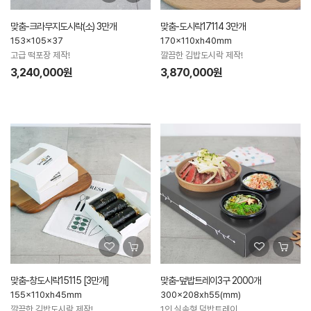
맞춤-크라무지도시락(소) 3만개
맞춤-도시락17114 3만개
153x105x37
170x110xh40mm
고급 떡포장 제작!
깔끔한 김밥도시락 제작!
3,240,000원
3,870,000원
맞춤-창도시락15115 [3만개]
맞춤-덮밥트레이3구 2000개
155x110xh45mm
300x208xh55(mm)
깔끔한 김밥도시락 제작!
1인 실속형 덮밥트레이