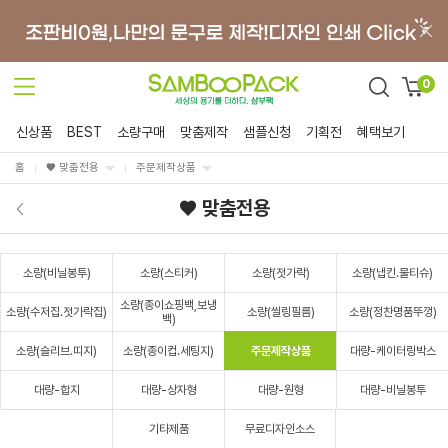
0
신상품
BEST
소량구매
맞춤제작
샘플신청
기획전
혜택보기
홈
♥ 맞춤전용
주문제작상품
♥ 맞춤전용
소량(비닐봉투)
소량(스티커)
소량(젓가락)
소량(냅킨.물티슈)
소량(종이쇼핑백,보냉
소량(수저집.젓가락집)
소량(씰링필름)
소량(정찬명품뚜껑)
백)
소량(슬리브.띠지)
소량(종이컵.세팅지)
주문제작상품
대량-케이터링박스
대량-합지
대량-상자형
대량-원형
대량-비닐봉투
기타제품
무료디자인소스