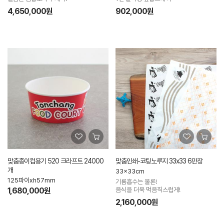
4,650,000원
902,000원
맞춤종이컵용기 520 크라프트 24000
맞춤인쇄-코팅노루지 33x33 6만장
개
33x33cm
125파이xh57mm
기름흡수는 물론!
1,680,000원
음식을 더욱 먹음직스럽게!
2,160,000원