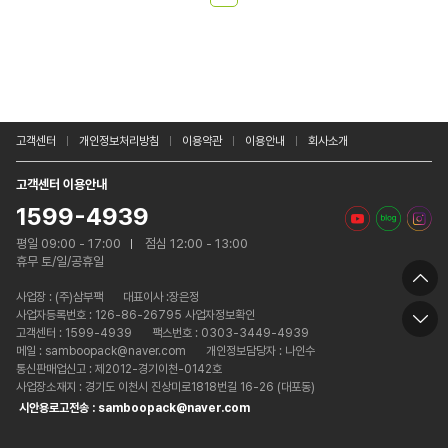
고객센터
개인정보처리방침
이용약관
이용안내
회사소개
고객센터 이용안내
1599-4939
평일 09:00 - 17:00
점심 12:00 - 13:00
휴무 토/일/공휴일
사업장 :
(주)삼부팩
대표이사 :장은정
사업자등록번호 : 126-86-26795 사업자정보확인
고객센터 : 1599-4939
팩스번호 : 0303-3449-4939
메일 : samboopack@naver.com
개인정보담당자 : 나인수
통신판매업신고 : 제2012-경기이천-0142호
사업장소재지 : 경기도 이천시 진상미로1818번길 16-26 (대포동)
시안용로고전송 : samboopack@naver.com