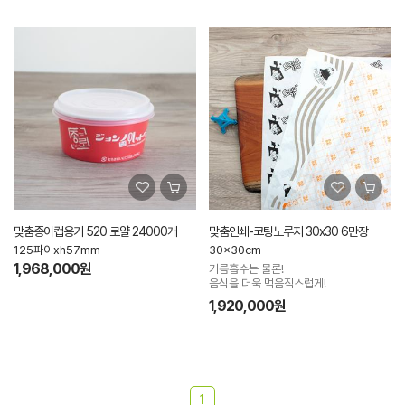
맞춤종이컵용기 520 로얄 24000개
맞춤인쇄-코팅노루지 30x30 6만장
125파이xh57mm
30x30cm
1,968,000원
기름흡수는 물론!
음식을 더욱 먹음직스럽게!
1,920,000원
1