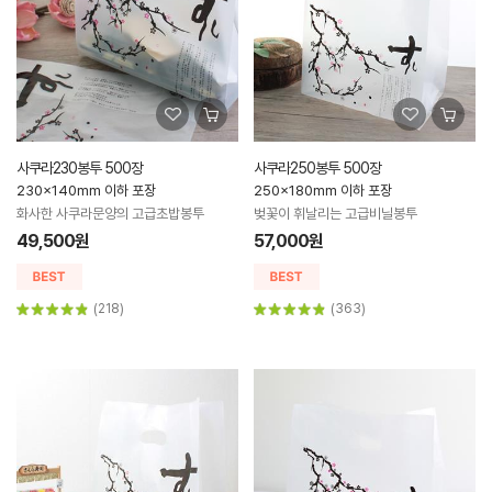
사쿠라230봉투 500장
사쿠라250봉투 500장
230x140mm 이하 포장
250x180mm 이하 포장
화사한 사쿠라문양의 고급초밥봉투
벚꽃이 휘날리는 고급비닐봉투
49,500원
57,000원
(218)
(363)