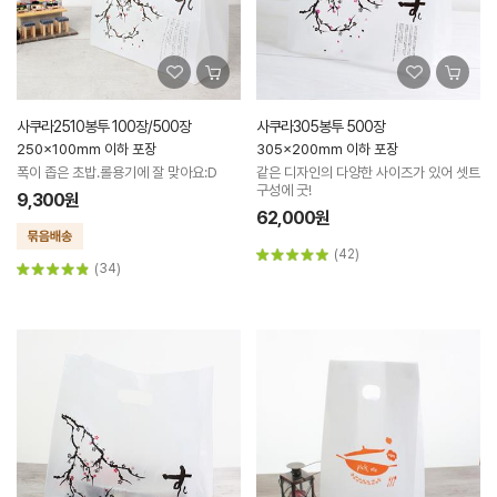
사쿠라2510봉투 100장/500장
사쿠라305봉투 500장
250x100mm 이하 포장
305x200mm 이하 포장
폭이 좁은 초밥.롤용기에 잘 맞아요:D
같은 디자인의 다양한 사이즈가 있어 셋트
구성에 굿!
9,300원
62,000원
(42)
(34)