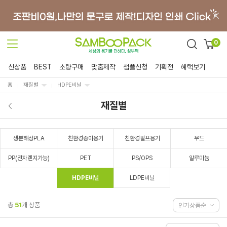
0
신상품
BEST
소량구매
맞춤제작
샘플신청
기획전
혜택보기
홈
재질별
HDPE비닐
재질별
생분해성PLA
친환경종이용기
친환경펄프용기
우드
PP(전자렌지가능)
PET
PS/OPS
알루미늄
HDPE비닐
LDPE비닐
총
51
개 상품