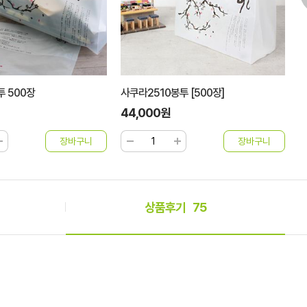
 500장
사쿠라2510봉투 [500장]
사
44,000원
5
상품후기
75