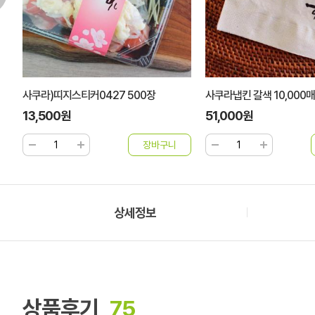
사쿠라)띠지스티커0427 500장
사쿠라냅킨 갈색 10,000매
13,500원
51,000원
상세정보
상품후기
75