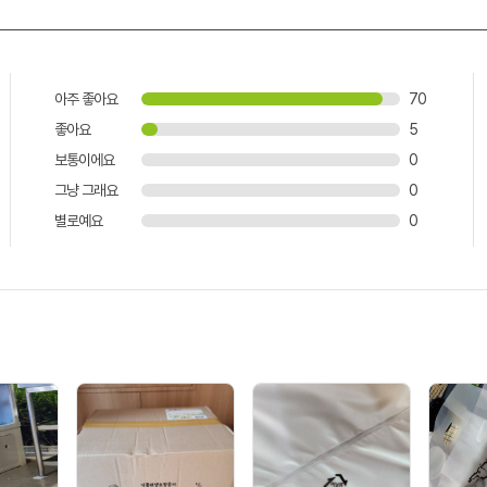
아주 좋아요
70
좋아요
5
보통이에요
0
그냥 그래요
0
별로예요
0