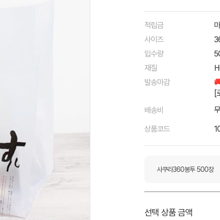
적립금
마
사이즈
3
입수량
5
재질
H
발송마감

[
배송비
상품코드
1
사쿠라360봉투 500장
선택 상품 금액