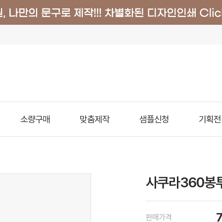
소량구매
맞춤제작
샘플신청
기획전
사쿠라360봉투
판매가격