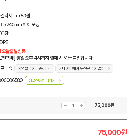
일리지 :
+750원
60x240mm 이하 포장
00장
DPE
 오늘출발상품
로젠택배]
평일 오후 4시까지 결제 시
오늘 출발합니다
무료배송
지역별 추가배송비
※ 네이버페이 도선료 추가결제
000006589
샘플신청하러가기
75,000
원
75,000
원