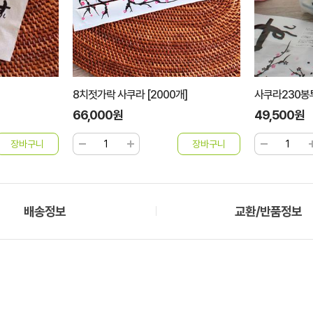
8치젓가락 사쿠라 [2000개]
사쿠라230봉투
66,000원
49,500원
배송정보
교환/반품정보