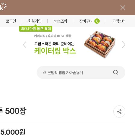
로그인
회원가입
배송조회
장바구니
고객센터
0
최대5만원 통큰 혜택
🍲 덮밥·비빔밥 가마솥용기
 500장
75,000원