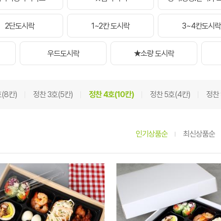
2단도시락
1~2칸 도시락
3~4칸도시락
우드도시락
★소량 도시락
(8칸)
정찬 3호(5칸)
정찬 4호(10칸)
정찬 5호(4칸)
정찬 
인기상품순
최신상품순