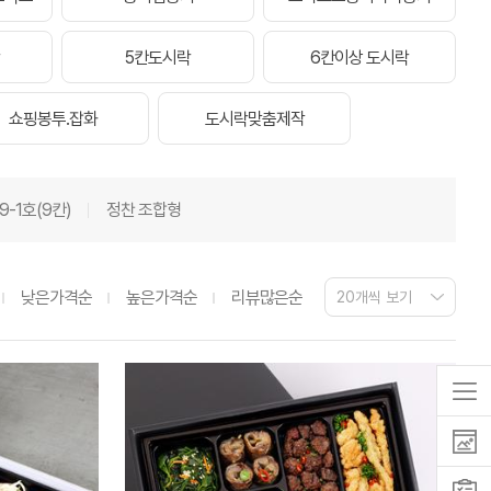
5칸도시락
6칸이상 도시락
쇼핑봉투.잡화
도시락맞춤제작
9-1호(9칸)
정찬 조합형
낮은가격순
높은가격순
리뷰많은순