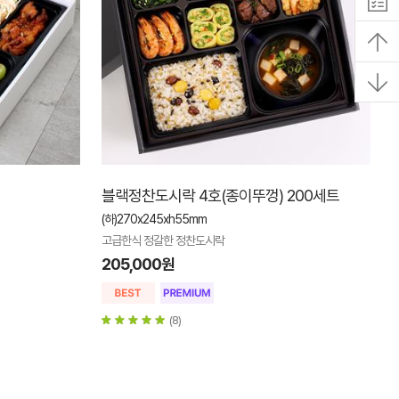
블랙정찬도시락 4호(종이뚜껑) 200세트
(하)270x245xh55mm
고급한식 정갈한 정찬도시락
205,000원
(8)