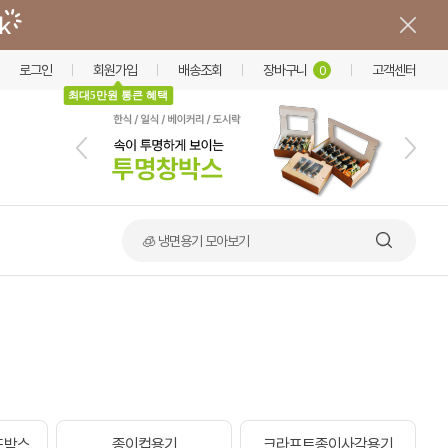
로그인
회원가입
배송조회
장바구니
고객센터
0
최대5만원 통큰 혜택
🧊 냉면용기 모아보기
드박스
종이컵용기
크라프트종이사각용기