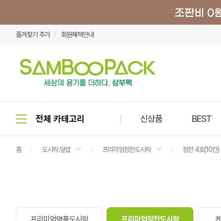
즐겨찾기 추가
회원혜택안내
신상품
BEST
홈
도시락.덮밥
프리미엄정찬도시락
정찬 4호(10칸)
프리미엄명품도시락
프리미엄정찬도시락