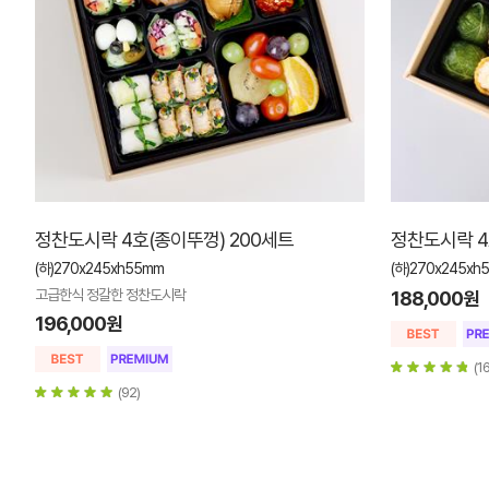
정찬도시락 4호(종이뚜껑) 200세트
정찬도시락 4
(하)270x245xh55mm
(하)270x245xh
고급한식 정갈한 정찬도시락
188,000원
196,000원
(1
(92)