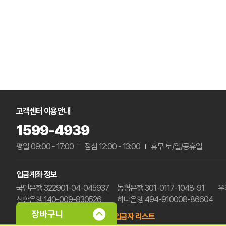
고객센터 이용안내
1599-4939
평일 09:00 - 17:00
점심 12:00 - 13:00
휴무 토/일/공휴일
입금계좌 정보
국민은행 322901-04-045937
농협은행 301-0117-1048-91
우
신한은행 140-009-830526
하나은행 494-910008-86604
예금주 : (주)삼부팩
미확인 입금자 리스트