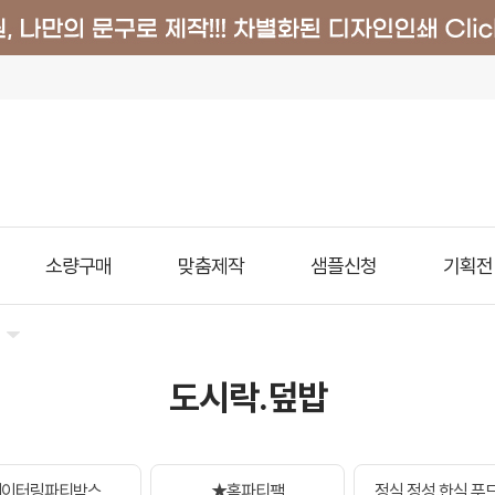
소량구매
맞춤제작
샘플신청
기획전
도시락.덮밥
케이터링파티박스
★홈파티팩
정식.정성.한식.푸