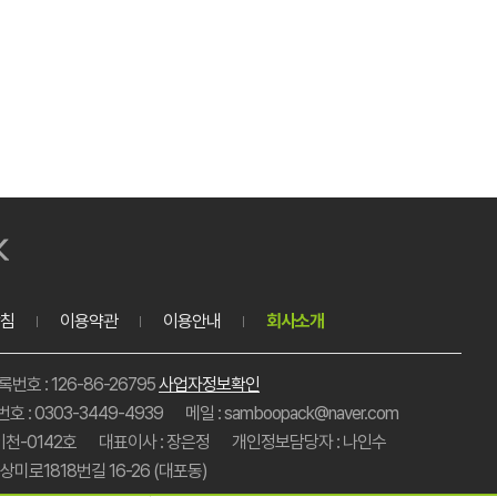
침
이용약관
이용안내
회사소개
호 : 126-86-26795
사업자정보확인
호 : 0303-3449-4939
메일 : samboopack@naver.com
이천-0142호
대표이사 : 장은정
개인정보담당자 : 나인수
미로1818번길 16-26 (대포동)