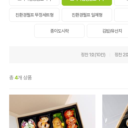
친환경펄프 뚜껑세트형
친환경펄프 일체형
종이도시락
김밥/유산지
정찬 1호(10칸)
정찬 2호
총
4
개 상품