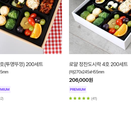
호(투명뚜껑) 200세트
로얄 정찬도시락 4호 200세트
55mm
(하)270x245xH55mm
206,000원
62)
(41)