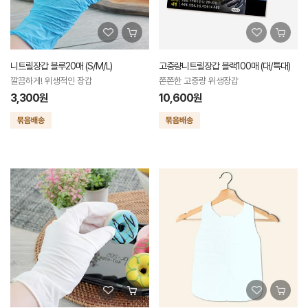
니트릴장갑 블루20매 (S/M/L)
고중량니트릴장갑 블랙100매 (대/특대)
깔끔하게! 위생적인 장갑
쫀쫀한 고중량 위생장갑
3,300원
10,600원