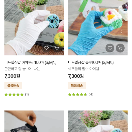
니트릴장갑 아이보리100매 (S/M/L)
니트릴장갑 블루100매 (S/M/L)
쫀쫀하고 잘 늘~어~나는
쉐프들의 필수 아이템
7,300원
7,300원
(1)
(4)