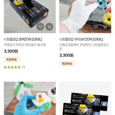
니트릴장갑 블랙20매 (S/M/L)
니트릴장갑 아이보리20매 (S/M/L)
착용감이 뛰어난 쉐프들의 필수템
식품손질할때는 위생적인 니트릴장갑으
로
3,300원
3,300원
(1)