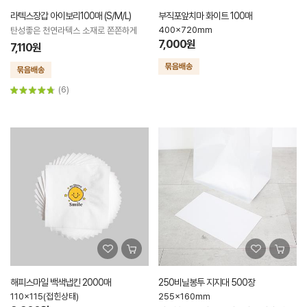
라텍스장갑 아이보리100매 (S/M/L)
부직포앞치마 화이트 100매
400x720mm
탄성좋은 천연라텍스 소재로 쫀쫀하게
7,000원
7,110원
(6)
해피스마일 백색냅킨 2000매
250비닐봉투 지지대 500장
110x115(접힌상태)
255x160mm