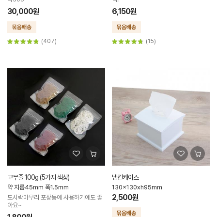
30,000원
6,150원
(407)
(15)
고무줄 100g (5가지 색상)
냅킨케이스
약 지름45mm 폭1.5mm
130x130xh95mm
2,500원
도시락마무리 포장등에 사용하기에도 좋
아요~