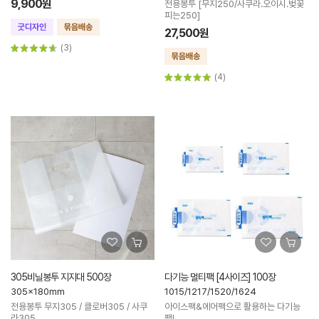
9,900원
전용봉투 [무지250/사쿠라.오이시.벚꽃
피는250]
27,500원
(3)
(4)
305비닐봉투 지지대 500장
다기능 멀티팩 [4사이즈] 100장
305x180mm
1015/1217/1520/1624
전용봉투 무지305 / 클로버305 / 사쿠
아이스팩&에어팩으로 활용하는 다기능
라305
팩!