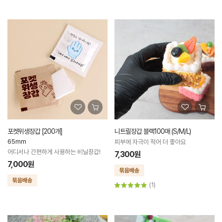
포켓위생장갑 [200개]
니트릴장갑 블랙100매 (S/M/L)
65mm
피부에 자극이 적어 더 좋아요
어디서나 간편하게 사용하는 비닐장갑!
7,300원
7,000원
(1)