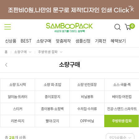
0
신상품
BEST
소량구매
맞춤제작
샘플신청
기획전
혜택보기
홈
소량구매
주방위생·잡화
소량구매
소량 도시락
소량 회·초밥
소량 반찬포장
소스·국물·죽
알미늄·트레이
종이포장지
비닐봉투
베이킹·머핀컵
스티커
종이봉투·쇼핑백
수저집·수저류
진공·스탠드·스파우트
리본·띠지
빨대·꼬지
OPP·비닐
주방위생·잡화
총
28
개 상품