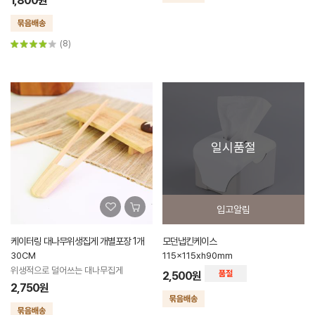
1,800원
(8)
일시품절
입고알림
케이터링 대나무위생집게 개별포장 1개
모던냅킨케이스
30CM
115x115xh90mm
위생적으로 덜어쓰는 대나무집게
2,500원
2,750원