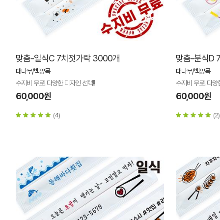
맞춤-일식C 7치젓가락 3000개
맞춤-분식D 
대나무/백양목
대나무/백양목
수지비 무료! 다양한 디자인 선택!!
수지비 무료! 다양한
60,000원
60,000원
(4)
(2)