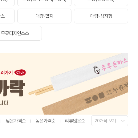
박스
대량-합지
대량-상자형
무료디자인소스
낮은가격순
높은가격순
리뷰많은순