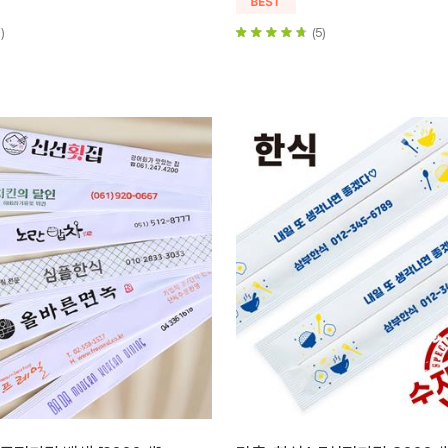
)
(5)