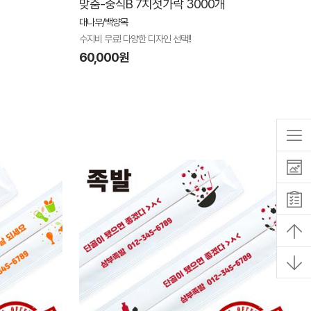
맞춤-중식B 7치젓가락 3000개
대나무/백양목
수지비 무료! 다양한 디자인 선택!!
60,000원