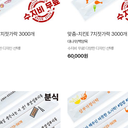
7치젓가락 3000개
맞춤-치킨E 7치젓가락 3000개
대나무/백양목
 디자인 선택!!
수지비 무료! 다양한 디자인 선택!!
60,000원