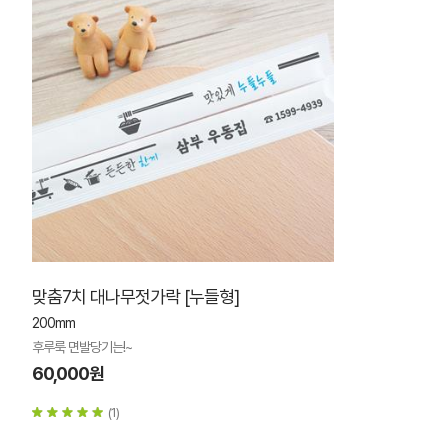
맞춤7치 대나무젓가락 [누들형]
200mm
후루룩 면발당기는!~
60,000원
(1)