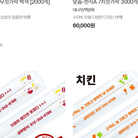
무젓가락 백색 [2000개]
맞춤-한식A 7치젓가락 3000개
대나무/백양목
 상호의 맞춤젓가락!!!
수지비 무료! 다양한 디자인 선택!!
60,000원
9)