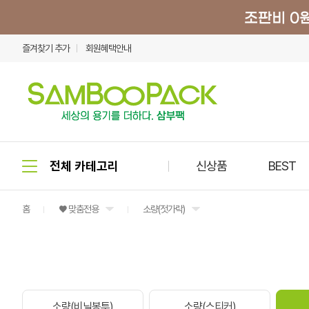
즐겨찾기 추가
회원혜택안내
신상품
BEST
홈
♥ 맞춤전용
소량(젓가락)
소량(비닐봉투)
소량(스티커)