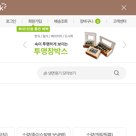
로그인
회원가입
배송조회
장바구니
고객센터
0
최대5만원 통큰 혜택
🧊 냉면용기 모아보기
락집)
소량(종이쇼핑백,보냉백)
소량(씰링필름)