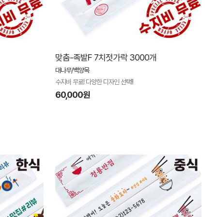
맞춤-족발F 7치젓가락 3000개
대나무/백양목
수지비 무료! 다양한 디자인 선택!!
60,000원