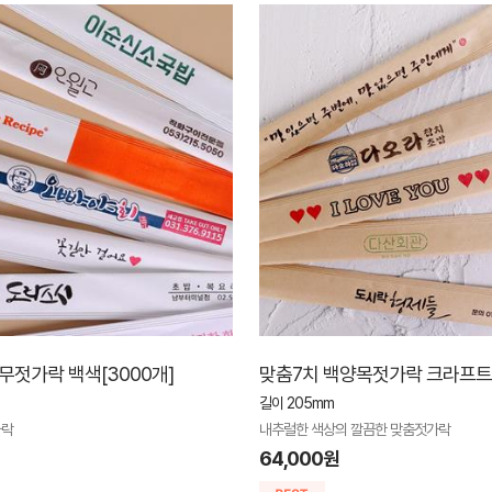
무젓가락 백색[3000개]
맞춤7치 백양목젓가락 크라프트[
길이 205mm
가락
내추럴한 색상의 깔끔한 맞춤젓가락
64,000원