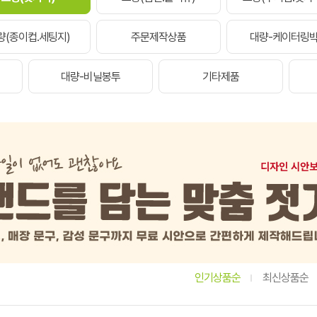
량(종이컵.세팅지)
주문제작상품
대량-케이터링
대량-비닐봉투
기타제품
인기상품순
최신상품순