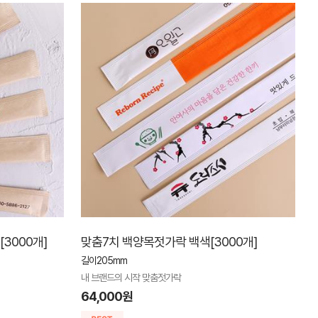
3000개]
맞춤7치 백양목젓가락 백색[3000개]
길이205mm
내 브랜드의 시작 맞춤젓가락
64,000원