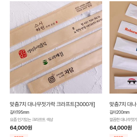
맞춤7치 대나무젓가락 크라프트[3000개]
맞춤7치 대나
길이195mm
길이200mm
요즘 인기있는 크라프트 색상
깔끔한 대나무젓
64,000원
64,000원