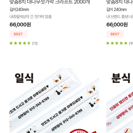
맞춤8치 대나무젓가락 크라프트 2000개
맞춤8치 대나
길이240mm
길이 240mm
내츄럴색상의 긴 젓가락 맞춤
내 브랜드 홍보! 내
66,000원
66,000원
(13)
(4