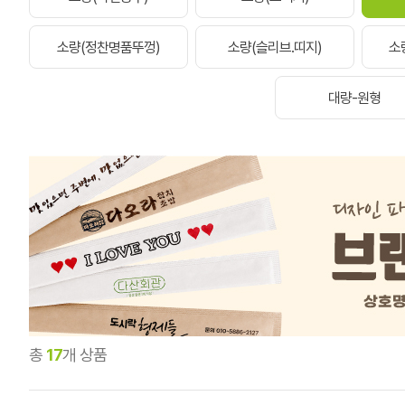
소량(정찬명품뚜껑)
소량(슬리브.띠지)
소
대량-원형
총
17
개 상품