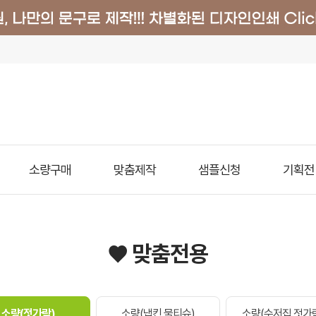
소량구매
맞춤제작
샘플신청
기획전
♥ 맞춤전용
소량(젓가락)
소량(냅킨.물티슈)
소량(수저집.젓가