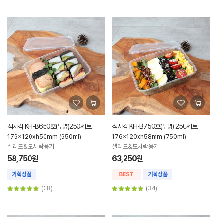
직사각 KH-B650호(투명)250세트
직사각 KH-B750호(투명) 250세트
176x120xh50mm (650ml)
176x120xh58mm (750ml)
샐러드&도시락용기
샐러드&도시락용기
58,750원
63,250원
(38)
(34)