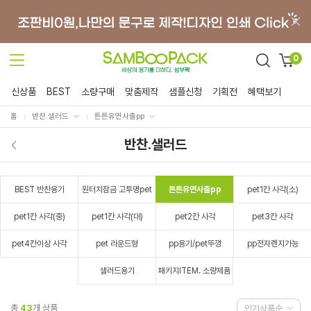
0
신상품
BEST
소량구매
맞춤제작
샘플신청
기획전
혜택보기
홈
반찬.샐러드
튼튼유연사출pp
반찬.샐러드
BEST 반찬용기
원터치잠금 고투명pet
튼튼유연사출pp
pet1칸 사각(소)
pet1칸 사각(중)
pet1칸 사각(대)
pet2칸 사각
pet3칸 사각
pet4칸이상 사각
pet 라운드형
pp용기/pet뚜껑
pp전자렌지가능
샐러드용기
패키지ITEM. 소량제품
총
43
개 상품