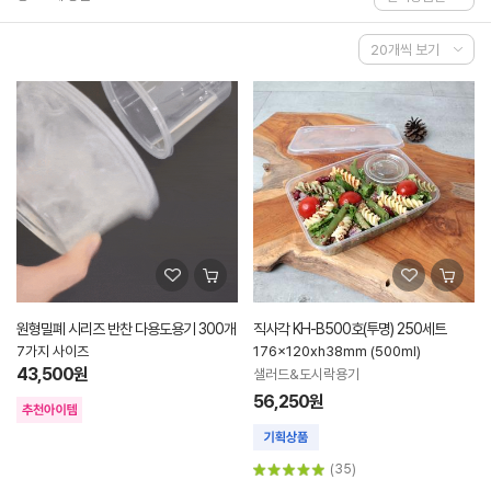
원형밀폐 시리즈 반찬 다용도용기 300개
직사각 KH-B500호(투명) 250세트
7가지 사이즈
176x120xh38mm (500ml)
43,500원
샐러드&도시락용기
56,250원
(35)