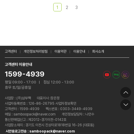
1
2
3
고객센터
개인정보처리방침
이용약관
이용안내
회사소개
고객센터 이용안내
1599-4939
평일 09:00 - 17:00
점심 12:00 - 13:00
휴무 토/일/공휴일
사업장 :
(주)삼부팩
대표이사 :장은정
사업자등록번호 : 126-86-26795 사업자정보확인
고객센터 : 1599-4939
팩스번호 : 0303-3449-4939
메일 : samboopack@naver.com
개인정보담당자 : 나인수
통신판매업신고 : 제2012-경기이천-0142호
사업장소재지 : 경기도 이천시 진상미로1818번길 16-26 (대포동)
시안용로고전송 : samboopack@naver.com