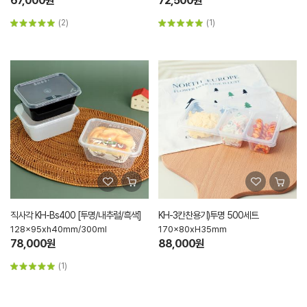
67,000원
72,500원
(2)
(1)
직사각 KH-Bs400 [투명/내추럴/흑색]
KH-3칸찬용기)투명 500세트
128x95xh40mm/300ml
170x80xH35mm
78,000원
88,000원
(1)