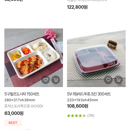
122,800원
5구펄프도시락 150세트
SV-18)레드투톤.5칸 300세트
280x217xh36mm
220x193xh45mm
108,600원
돈까스도시락으로 GOOD!
63,000원
(39)