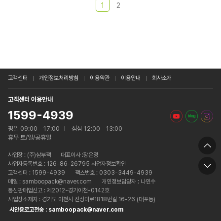
1
2
고객센터
개인정보처리방침
이용약관
이용안내
회사소개
고객센터 이용안내
1599-4939
평일 09:00 - 17:00
점심 12:00 - 13:00
휴무 토/일/공휴일
사업장 :
(주)삼부팩
대표이사 :장은정
사업자등록번호 : 126-86-26795 사업자정보확인
고객센터 : 1599-4939
팩스번호 : 0303-3449-4939
메일 : samboopack@naver.com
개인정보담당자 : 나인수
통신판매업신고 : 제2012-경기이천-0142호
사업장소재지 : 경기도 이천시 진상미로1818번길 16-26 (대포동)
시안용로고전송 : samboopack@naver.com