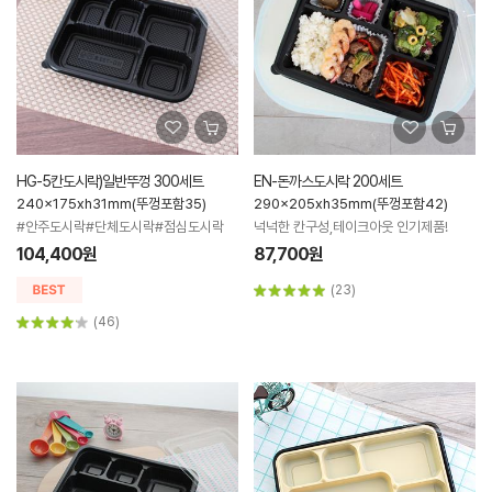
HG-5칸도시락)일반뚜껑 300세트
EN-돈까스도시락 200세트
240x175xh31mm(뚜껑포함35)
290x205xh35mm(뚜껑포함42)
#안주도시락#단체도시락#점심도시락
넉넉한 칸구성,테이크아웃 인기제품!
104,400원
87,700원
(23)
(46)