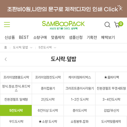
0
신상품
BEST
소량구매
맞춤제작
샘플신청
기획전
혜택보기
홈
도시락.덮밥
5칸도시락
도시락.덮밥
프리미엄명품도시락
프리미엄정찬도시락
케이터링파티박스
★홈파티팩
정식.정성.한식.푸드박
종이컵용기
크라프트종이사각용기
친환경펄프 뚜껑세트형
스
친환경펄프 일체형
2단도시락
1~2칸 도시락
3~4칸도시락
5칸도시락
6칸이상 도시락
종이도시락
김밥/유산지
우드도시락
★소량 도시락
쇼핑봉투.잡화
도시락맞춤제작