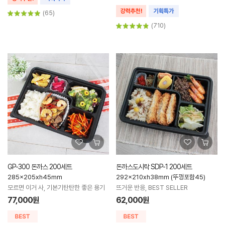
(65)
(710)
GP-300 돈까스 200세트
돈까스도시락 SDP-1 200세트
285x205xh45mm
292x210xh38mm (뚜껑포함45)
모르면 이거 사, 기본기탄탄한 좋은 용기
뜨거운 반응, BEST SELLER
77,000원
62,000원