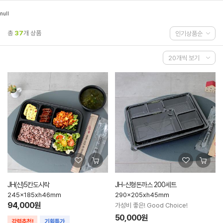
null
총
37
개 상품
JH(신)5칸도시락
JH-신형돈까스 200세트
245x185xh46mm
290x205xh45mm
94,000원
가성비 좋은! Good Choice!
50,000원