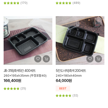
(170)
(489)
JB-318)흑색5칸 400세트
5칸도시락)흑색 200세트
260x195xh35mm (뚜껑포함40)
240x180xh40mm
166,400원
64,000원
(25)
(32)