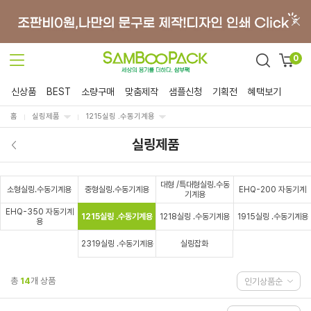
0
신상품
BEST
소량구매
맞춤제작
샘플신청
기획전
혜택보기
홈
실링제품
1215실링 .수동기계용
실링제품
대형 /특대형실링.수동
소형실링.수동기계용
중형실링.수동기계용
EHQ-200 자동기계
기계용
EHQ-350 자동기계
1215실링 .수동기계용
1218실링 .수동기계용
1915실링 .수동기계용
용
2319실링 .수동기계용
실링잡화
총
14
개 상품