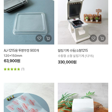
AJ-1215용 투명뚜껑 900개
씰링기계 수동/소형1215
120x150mm
수동형 소형 실링기계 (1215)
63,900원
330,000원
(1)