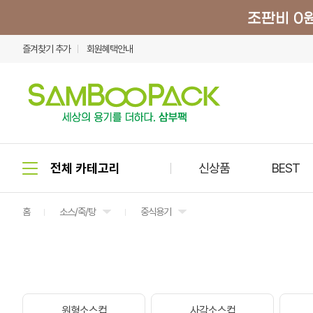
즐겨찾기 추가
회원혜택안내
신상품
BEST
홈
소스/죽/탕
중식용기
원형소스컵
사각소스컵