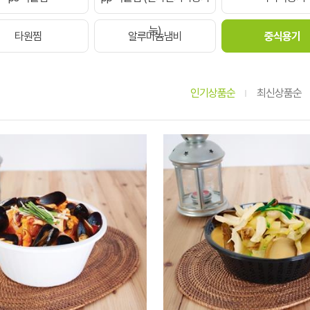
능)
타원찜
알루미늄냄비
중식용기
인기상품순
최신상품순