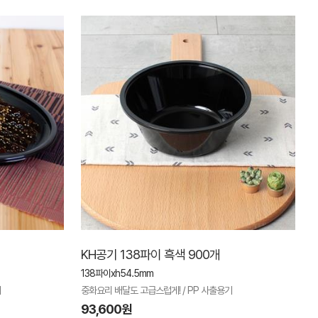
KH공기 138파이 흑색 900개
138파이xh54.5mm
기
중화요리 배달도 고급스럽게! / PP 사출용기
93,600원