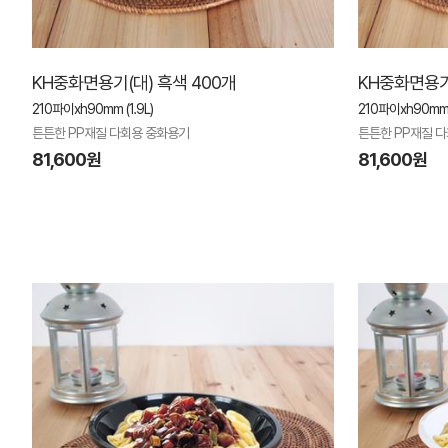
KH중화면용기(대) 흑색 400개
KH중화면용기
210파이xh90mm (1.9L)
210파이xh90mm (
튼튼한 PP재질 다회용 중화용기
튼튼한 PP재질 
81,600원
81,600원