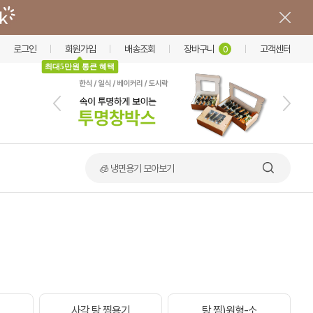
로그인
회원가입
배송조회
장바구니
고객센터
0
최대5만원 통큰 혜택
🍲 덮밥·비빔밥 가마솥용기
사각 탕.찜용기
탕.찜)원형-소