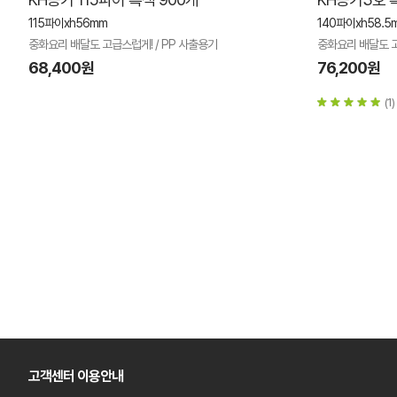
115파이xh56mm
140파이xh58.5
중화요리 배달도 고급스럽게! / PP 사출용기
중화요리 배달도 고
68,400원
76,200원
(1)
고객센터 이용안내