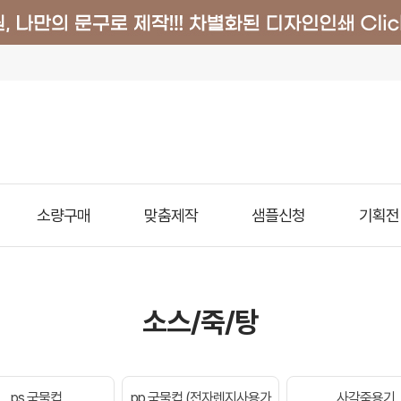
소량구매
맞춤제작
샘플신청
기획전
소스/죽/탕
ps 국물컵
pp 국물컵 (전자렌지사용가
사각죽용기