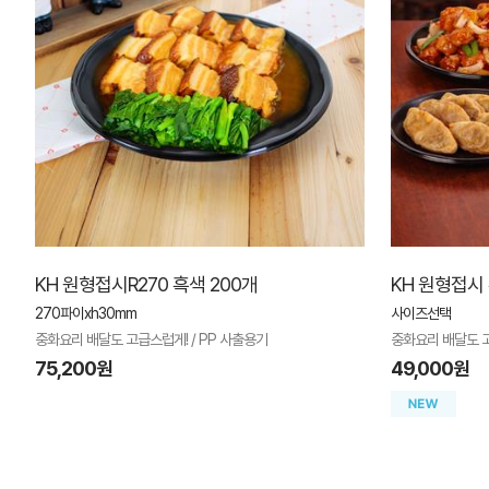
KH 원형접시R270 흑색 200개
KH 원형접시 
270파이xh30mm
사이즈선택
중화요리 배달도 고급스럽게! / PP 사출용기
중화요리 배달도 고
75,200원
49,000원