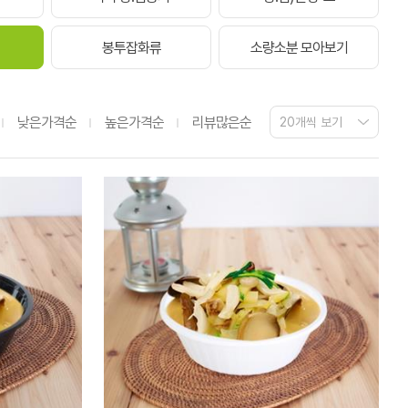
봉투잡화류
소량소분 모아보기
낮은가격순
높은가격순
리뷰많은순