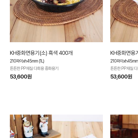
KH중화면용기(소) 흑색 400개
KH중화면용기
210파이xh45mm (1L)
210파이xh45mm 
튼튼한 PP재질 다회용 중화용기
튼튼한 PP재질 
53,600원
53,600원