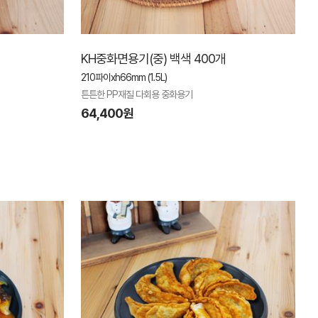
KH중화면용기(중) 백색 400개
210파이xh66mm (1.5L)
튼튼한 PP재질 다회용 중화용기
64,400원