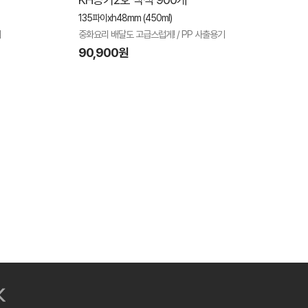
135파이xh48mm (450ml)
기
중화요리 배달도 고급스럽게! / PP 사출용기
90,900원