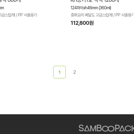
mm
124파이xh46mm (360ml)
급스럽게! / PP 사출용기
중화요리 배달도 고급스럽게! / PP 사출용
112,800원
2
1