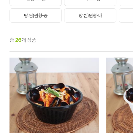
탕.찜)원형-중
탕.찜)원형-대
총
26
개 상품