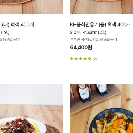
(대) 백색 400개
KH중화면용기(중) 흑색 400개
1.9L)
210파이xh66mm (1.5L)
다회용 중화용기
튼튼한 PP재질 다회용 중화용기
64,400원
(2)