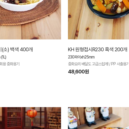
(소) 백색 400개
KH 원형접시R230 흑색 200개
(1L)
230파이xh25mm
다회용 중화용기
중화요리 배달도 고급스럽게! / PP 사출용
48,600원