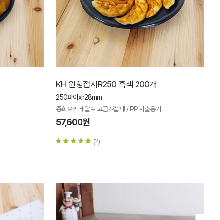
KH 원형접시R250 흑색 200개
250파이xh28mm
기
중화요리 배달도 고급스럽게! / PP 사출용기
57,600원
(2)