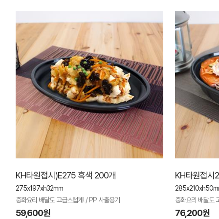
KH타원접시)E275 흑색 200개
KH타원접시2칸
275x197xh32mm
285x210xh50
중화요리 배달도 고급스럽게! / PP 사출용기
중화요리 배달도 고
59,600원
76,200원