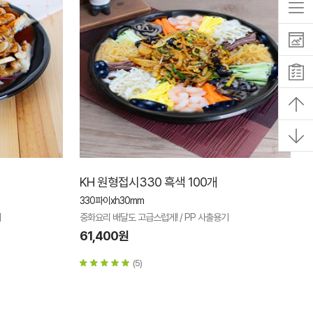
KH 원형접시330 흑색 100개
330파이xh30mm
기
중화요리 배달도 고급스럽게! / PP 사출용기
61,400원
(5)