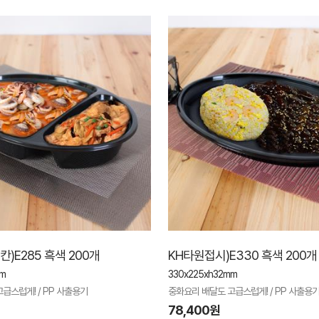
)E285 흑색 200개
KH타원접시)E330 흑색 200개
mm
330x225xh32mm
급스럽게! / PP 사출용기
중화요리 배달도 고급스럽게! / PP 사출용
78,400원