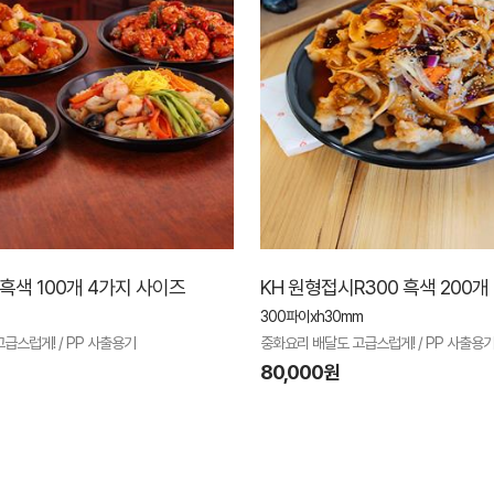
흑색 100개 4가지 사이즈
KH 원형접시R300 흑색 200개
300파이xh30mm
급스럽게! / PP 사출용기
중화요리 배달도 고급스럽게! / PP 사출용
80,000원