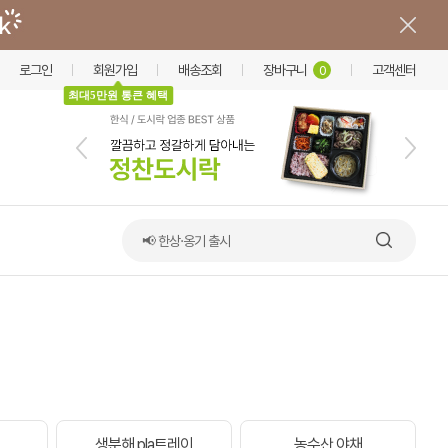
로그인
회원가입
배송조회
장바구니
고객센터
0
최대5만원 통큰 혜택
📢 한상·옹기 출시
생분해 pla트레이
농수산 야채