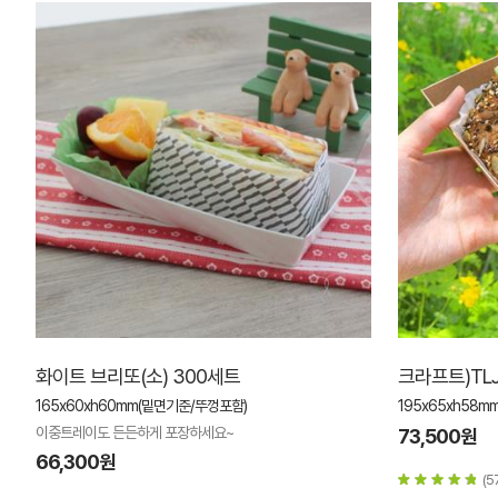
화이트 브리또(소) 300세트
크라프트)TLJ
165x60xh60mm(밑면기준/뚜껑포함)
195x65xh58mm
이중트레이도 든든하게 포장하세요~
73,500원
66,300원
(5