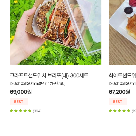
크라프트샌드위치 브리또(대) 300세트
화이트샌드위치
120x110xh30mm밑면 (뚜껑포함60)
120x110xh30
69,000원
67,200원
(394)
(1