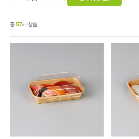
총
57
개 상품