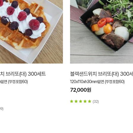
 브리또(대) 300세트
블랙샌드위치 브리또(대) 300
mm밑면 (뚜껑포함60)
120x110xh30mm밑면 (뚜껑포함60)
72,000원
(32)
99)