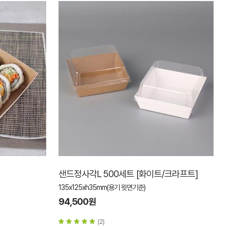
샌드정사각L 500세트 [화이트/크라프트]
135x125xh35mm(용기 윗면기준)
94,500원
(2)