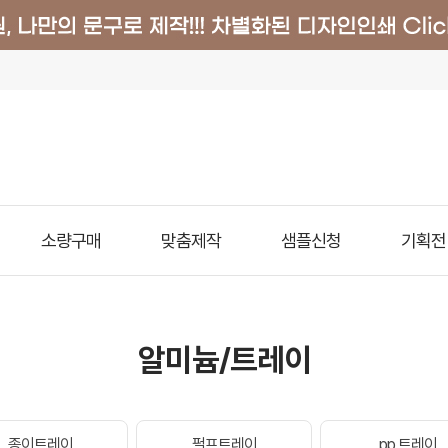
소량구매
맞춤제작
샘플신청
기획전
알미늄/트레이
종이트레이
펄프트레이
pp 트레이