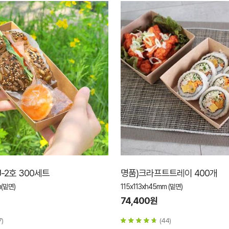
-2호 300세트
명품)크라프트트레이 400개
(밑면)
115x113xh45mm (밑면)
74,400원
7)
(44)