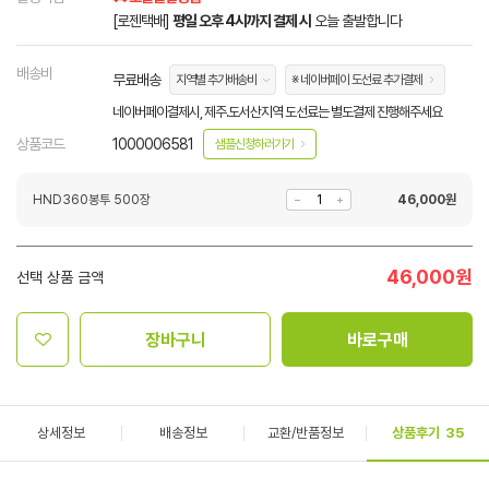
[로젠택배]
평일 오후 4시까지 결제 시
오늘 출발합니다
배송비
무료배송
지역별 추가배송비
※ 네이버페이 도선료 추가결제
네이버페이결제시, 제주.도서산지역 도선료는 별도결제 진행해주세요
상품코드
1000006581
샘플신청하러가기
HND360봉투 500장
46,000
원
46,000
원
선택 상품 금액
장바구니
바로구매
상세정보
배송정보
교환/반품정보
상품후기
35