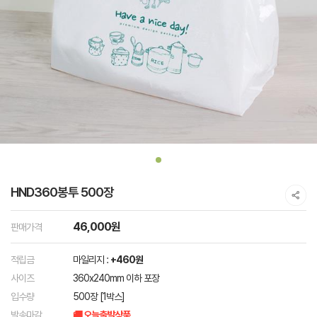
HND360봉투 500장
46,000원
판매가격
적립금
마일리지 :
+460원
사이즈
360x240mm 이하 포장
입수량
500장 [1박스]
발송마감
🚚 오늘출발상품