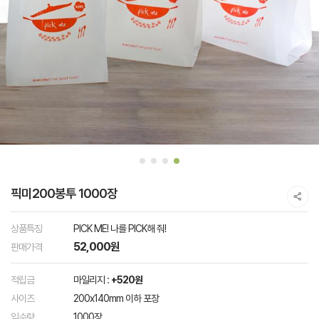
픽미200봉투 1000장
상품특징
PICK ME! 나를 PICK해 줘!
52,000원
판매가격
적립금
마일리지 :
+520원
사이즈
200x140mm 이하 포장
입수량
1000장