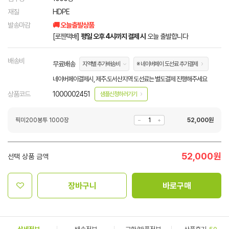
재질
HDPE
발송마감
🚚 오늘출발상품
[로젠택배]
평일 오후 4시까지 결제 시
오늘 출발합니다
배송비
무료배송
지역별 추가배송비
※ 네이버페이 도선료 추가결제
네이버페이결제시, 제주.도서산지역 도선료는 별도결제 진행해주세요
상품코드
1000002451
샘플신청하러가기
픽미200봉투 1000장
52,000
원
52,000
원
선택 상품 금액
장바구니
바로구매