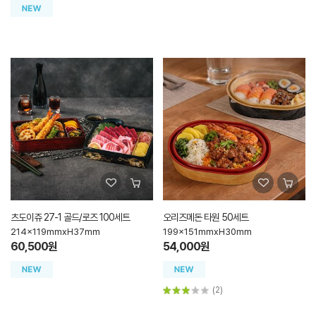
츠도이쥬 27-1 골드/로즈 100세트
오리즈메돈 타원 50세트
214x119mmxH37mm
199x151mmxH30mm
60,500원
54,000원
(2)