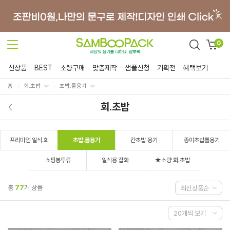
0
신상품
BEST
소량구매
맞춤제작
샘플신청
기획전
혜택보기
홈
회.초밥
초밥.롤용기
회.초밥
프리미엄 일식.회
초밥.롤용기
칸초밥 용기
종이초밥롤용기
쇼핑봉투류
일식용 잡화
★소량 회.초밥
총
77
개 상품