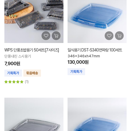
WPS 단풍초밥용기 50세트[7사이즈]
일식용기 DST-S340연파랑 100세트
346x346xh47mm
단풍내린 스시용기
130,000원
7,900원
(1)