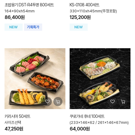
초밥용기 DST-R4투명 800세트
KS-0108 400세트
164x90xh54mm
330x110xh45mm(뚜껑포함)
86,400원
125,200원
키리시마 50세트
쿠로가네 후네 100세트
사이즈선택
(233x146x62 / 261x146x67mm)
47,250원
64,000원