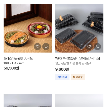
오리즈메돈 원형 50세트
WPS 흑색초밥용기 50세트[7사이즈]
168 × H47 mm
깔끔 정갈한 기본 블랙 스시용기
59,500원
9,600원