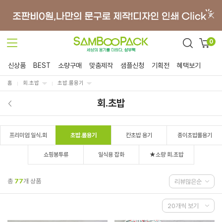
0
신상품
BEST
소량구매
맞춤제작
샘플신청
기획전
혜택보기
홈
회.초밥
초밥.롤용기
회.초밥
프리미엄 일식.회
초밥.롤용기
칸초밥 용기
종이초밥롤용기
쇼핑봉투류
일식용 잡화
★소량 회.초밥
총
77
개 상품