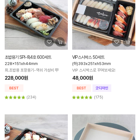
초밥용기 SPI-흑4호 600세트
VIP스시박스 50세트
228x151xh44mm
(하)393x251xh53mm
회.초밥용 포장용기-역쉬 가성비 甲
VIP 스시박스로 꾸며보세요!
228,000원
48,000원
(234)
(175)