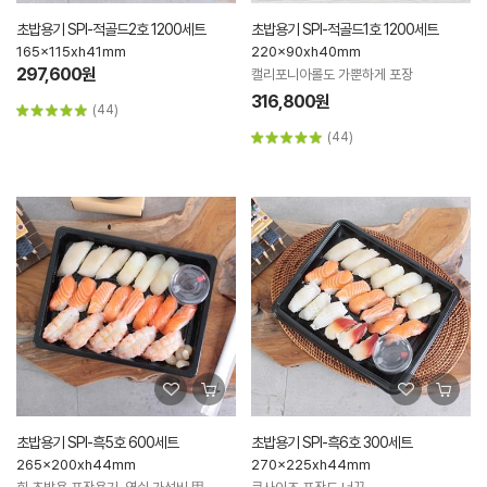
초밥용기 SPI-적골드2호 1200세트
초밥용기 SPI-적골드1호 1200세트
165x115xh41mm
220x90xh40mm
297,600원
캘리포니아롤도 가뿐하게 포장
316,800원
(44)
(44)
초밥용기 SPI-흑5호 600세트
초밥용기 SPI-흑6호 300세트
265x200xh44mm
270x225xh44mm