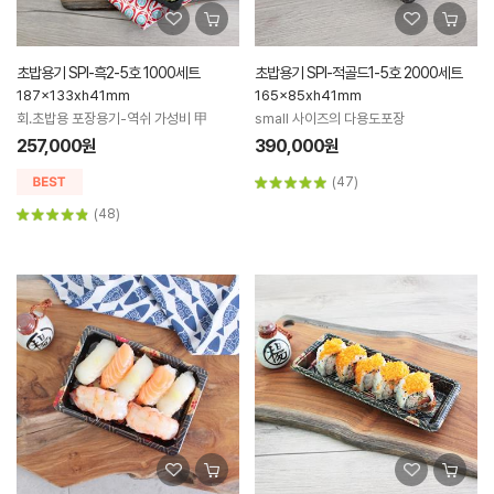
초밥용기 SPI-흑2-5호 1000세트
초밥용기 SPI-적골드1-5호 2000세트
187x133xh41mm
165x85xh41mm
회.초밥용 포장용기-역쉬 가성비 甲
small 사이즈의 다용도포장
257,000원
390,000원
(47)
(48)