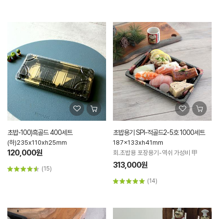
초밥-100)흑골드 400세트
초밥용기 SPI-적골드2-5호 1000세트
(하)235x110xh25mm
187x133xh41mm
120,000원
회.초밥용 포장용기-역쉬 가성비 甲
313,000원
(15)
(14)