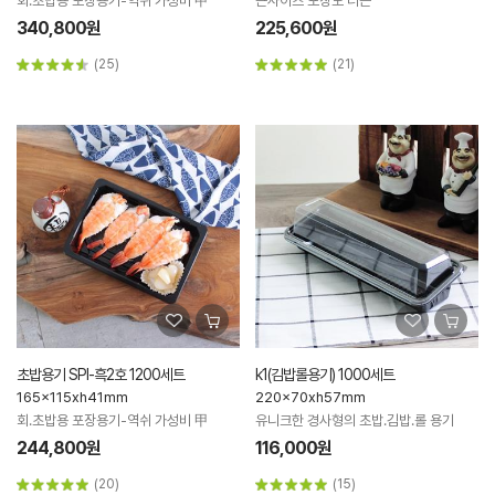
회.초밥용 포장용기-역쉬 가성비 甲
큰사이즈 포장도 너끈
340,800원
225,600원
(25)
(21)
초밥용기 SPI-흑2호 1200세트
k1(김밥롤용기) 1000세트
165x115xh41mm
220x70xh57mm
회.초밥용 포장용기-역쉬 가성비 甲
유니크한 경사형의 초밥.김밥.롤 용기
244,800원
116,000원
(20)
(15)