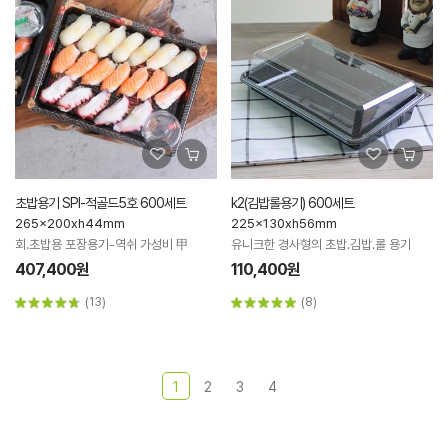
초밥용기 SPI-적골드5호 600세트
k2(김밥롤용기) 600세트
265x200xh44mm
225x130xh56mm
회.초밥용 포장용기-역쉬 가성비 甲
유니크한 경사형의 초밥.김밥.롤 용기
407,400원
110,400원
(13)
(8)
1
2
3
4