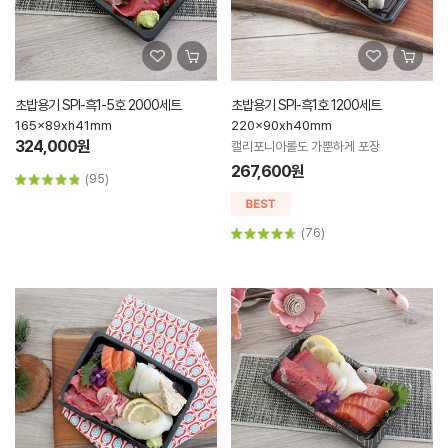
초밥용기 SPI-흑1-5호 2000세트
초밥용기 SPI-흑1호 1200세트
165x89xh41mm
220x90xh40mm
324,000원
캘리포니아롤도 가뿐하게 포장
267,600원
(95)
(76)