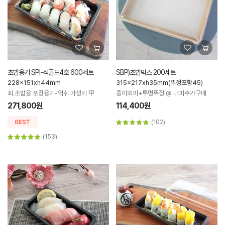
초밥용기 SPI-적골드4호 600세트
SBP)초밥박스 200세트
228x151xh44mm
315x217xh35mm(뚜껑포함45)
회.초밥용 포장용기-역쉬 가성비 甲
종이외피+투명뚜껑 @ 내피추가구매
271,800원
114,400원
(102)
(153)