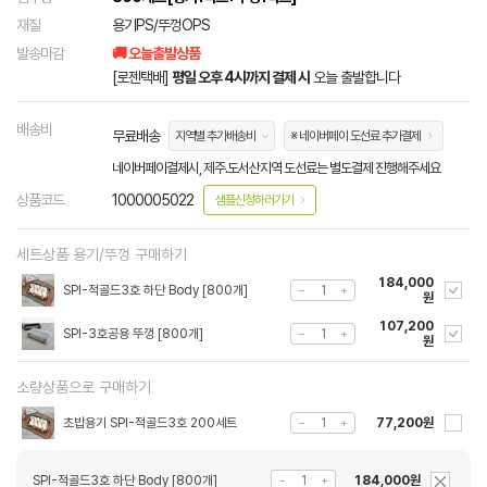
재질
용기PS/뚜껑OPS
발송마감
🚚 오늘출발상품
[로젠택배]
평일 오후 4시까지 결제 시
오늘 출발합니다
배송비
무료배송
지역별 추가배송비
※ 네이버페이 도선료 추가결제
네이버페이결제시, 제주.도서산지역 도선료는 별도결제 진행해주세요
상품코드
1000005022
샘플신청하러가기
세트상품 용기/뚜껑 구매하기
184,000
SPI-적골드3호 하단 Body [800개]
원
107,200
SPI-3호공용 뚜껑 [800개]
원
소량상품으로 구매하기
초밥용기 SPI-적골드3호 200세트
77,200원
SPI-적골드3호 하단 Body [800개]
184,000원