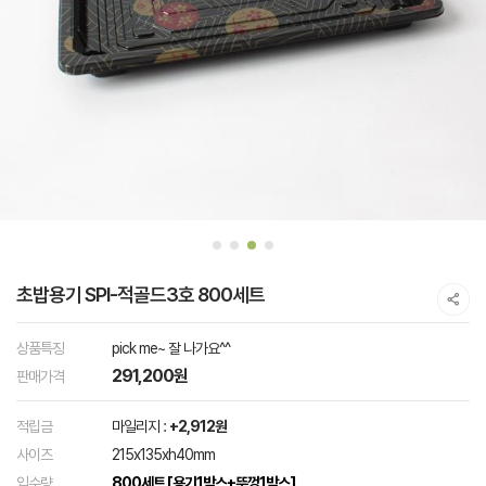
초밥용기 SPI-적골드3호 800세트
상품특징
pick me~ 잘 나가요^^
291,200원
판매가격
적립금
마일리지 :
+2,912원
사이즈
215x135xh40mm
입수량
800세트 [용기1박스+뚜껑1박스]