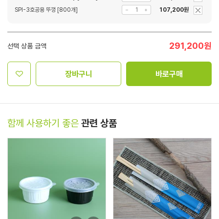
SPI-3호공용 뚜껑 [800개]
107,200원
291,200
원
선택 상품 금액
장바구니
바로구매
함께 사용하기 좋은
관련 상품