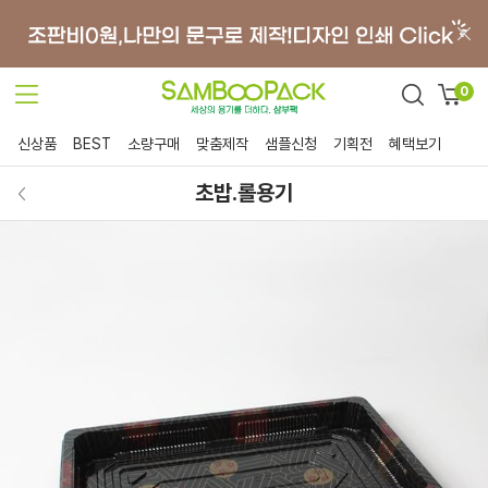
0
신상품
BEST
소량구매
맞춤제작
샘플신청
기획전
혜택보기
초밥.롤용기