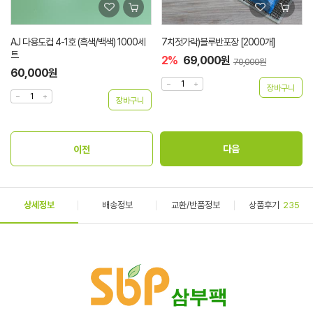
AJ 다용도컵 4-1호 (흑색/백색) 1000세
7치젓가락)블루반포장 [2000개]
트
2%
69,000원
70,000원
60,000원
상세정보
배송정보
교환/반품정보
상품후기
235