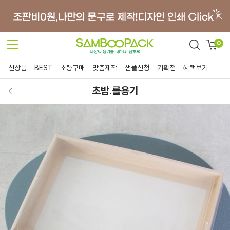
0
신상품
BEST
소량구매
맞춤제작
샘플신청
기획전
혜택보기
초밥.롤용기