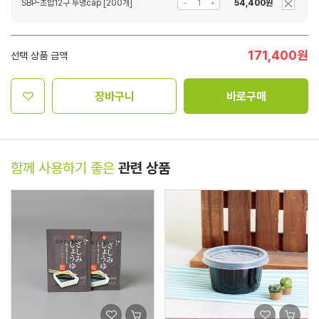
SBP-초밥12구 투명cap [200개]
54,400원
171,400
원
선택 상품 금액
장바구니
바로구매
함께 사용하기 좋은
관련 상품