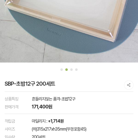
SBP-초밥12구 200세트
상품특징
흔들리지않는 품격-초밥12구
171,400원
판매가격
적립금
마일리지 :
+1,714원
사이즈
(하)315x217xh35mm(뚜껑포함45)
입수량
200세트