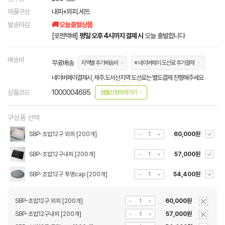
제품구성
내피+외피.세트
발송마감
🚚 오늘출발상품
[로젠택배]
평일 오후 4시까지 결제 시
오늘 출발합니다
배송비
무료배송
지역별 추가배송비
※ 네이버페이 도선료 추가결제
네이버페이결제시, 제주.도서산지역 도선료는 별도결제 진행해주세요
상품코드
1000004695
샘플신청하러가기
구성품 선택
SBP-초밥12구 외피 [200개]
60,000원
SBP-초밥12구내피 [200개]
57,000원
SBP-초밥12구 투명cap [200개]
54,400원
SBP-초밥12구 외피 [200개]
60,000원
SBP-초밥12구내피 [200개]
57,000원