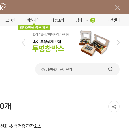
로그인
회원가입
배송조회
장바구니
고객센터
0
최대5만원 통큰 혜택
🍲 덮밥·비빔밥 가마솥용기
0개
선회 ·초밥 전용 간장소스