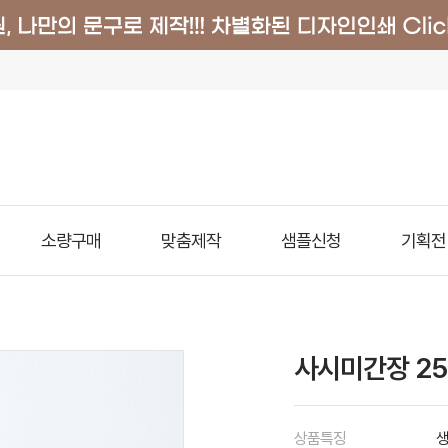
소량구매
맞춤제작
샘플신청
기획전
사시미간장 25
상품특징
생