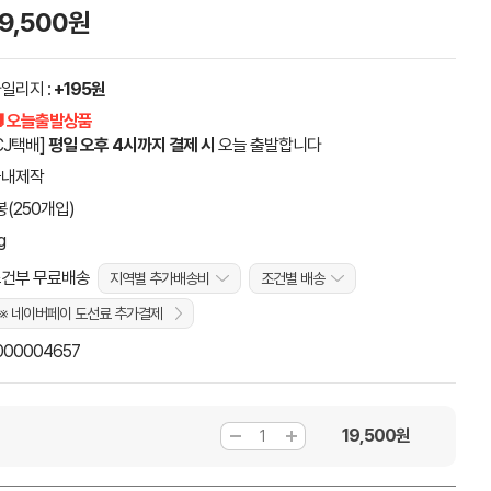
19,500원
일리지 :
+195원
 오늘출발상품
CJ택배]
평일 오후 4시까지 결제 시
오늘 출발합니다
국내제작
봉(250개입)
g
건부 무료배송
지역별 추가배송비
조건별 배송
※ 네이버페이 도선료 추가결제
000004657
19,500
원