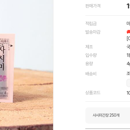
판매가격
적립금
마
발송마감

[
제조
입수량
1
용량
4
조
배송비
상품코드
1
사시미간장 250개