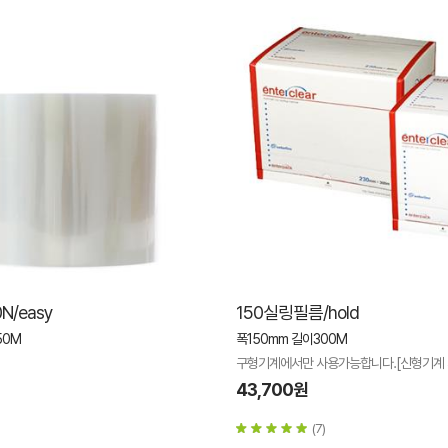
N/easy
150실링필름/hold
50M
폭150mm 길이300M
구형기계에서만 사용가능합니다.[신형기계 
43,700원
(7)