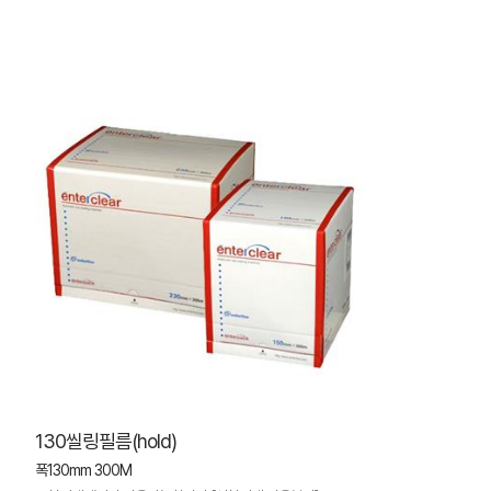
130씰링필름(hold)
폭130mm 300M