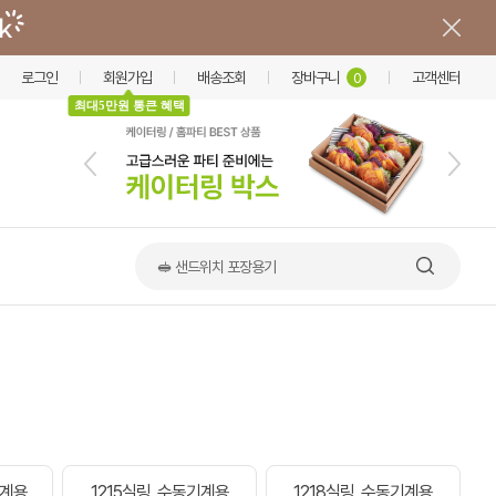
로그인
회원가입
배송조회
장바구니
고객센터
0
최대5만원 통큰 혜택
🥪 샌드위치 포장용기
기계용
1215실링 .수동기계용
1218실링 .수동기계용