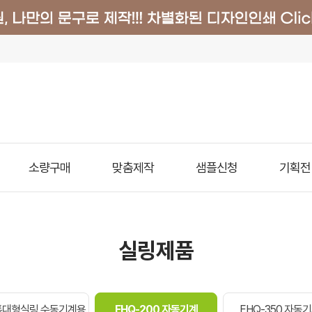
소량구매
맞춤제작
샘플신청
기획전
실링제품
/특대형실링.수동기계용
EHQ-200 자동기계
EHQ-350 자동