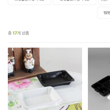
19
총
17
개 상품