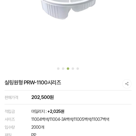
실링원형 PRW-1100시리즈
202,500원
판매가격
적립금
마일리지 :
+2,025원
사이즈
11004백색/11004-3A백색/11005백색/11007백색
입수량
2000개
재질
PP