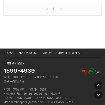
더보기
고객센터
개인정보처리방침
이용약관
이용안내
회사소개
고객센터 이용안내
1599-4939
평일 09:00 - 17:00
점심 12:00 - 13:00
휴무 토/일/공휴일
사업장 :
(주)삼부팩
대표이사 :장은정
사업자등록번호 : 126-86-26795 사업자정보확인
고객센터 : 1599-4939
팩스번호 : 0303-3449-4939
메일 : samboopack@naver.com
개인정보담당자 : 나인수