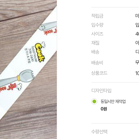
적립금
마
입수량
입
사이즈
4
재질
아
배송
디
배송비
상품코드
1
디자인타입
동일시안 재작업
0원
수량선택