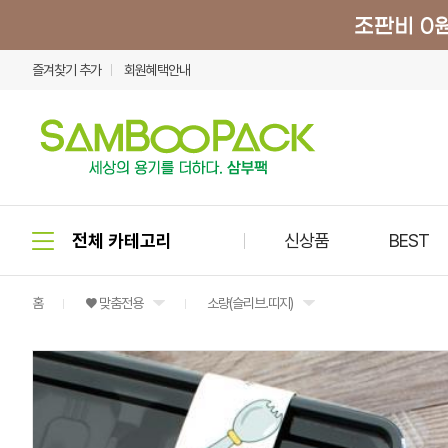
즐겨찾기 추가
회원혜택안내
신상품
BEST
홈
♥ 맞춤전용
소량(슬리브.띠지)