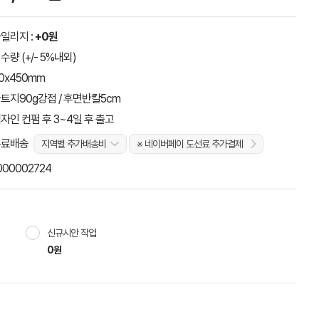
일리지 :
+0원
수량 (+/- 5%내외)
0x450mm
트지90g강접 / 후면반칼5cm
자인 컨펌 후 3~4일 후 출고
무료배송
지역별 추가배송비
※ 네이버페이 도선료 추가결제
000002724
신규시안 작업
0원