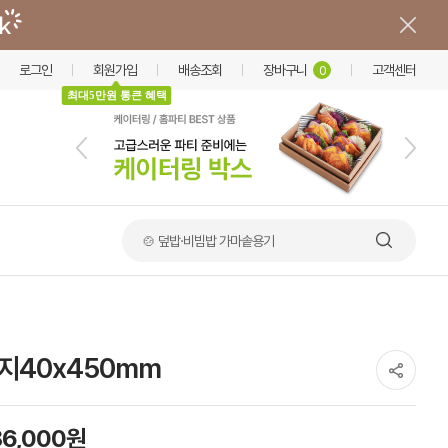
로그인
회원가입
배송조회
장바구니
고객센터
0
최대5만원 통큰 혜택
🍲 덮밥·비빔밥 가마솥용기
지40x450mm
86,000원