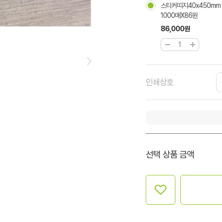
스티커띠지40x450mm
1000매X86원
86,000원
인쇄상호
선택 상품 금액