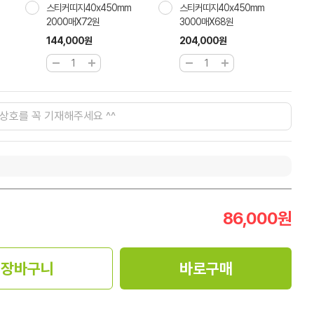
스티커띠지40x450mm
스티커띠지40x450mm
2000매X72원
3000매X68원
144,000원
204,000원
86,000
원
장바구니
바로구매