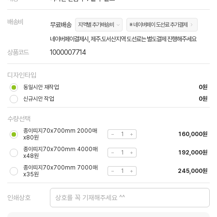
배송비
무료배송
지역별 추가배송비
※ 네이버페이 도선료 추가결제
네이버페이결제시, 제주.도서산지역 도선료는 별도결제 진행해주세요
상품코드
1000007714
디자인타입
동일시안 재작업
0원
신규시안 작업
0원
수량선택
종이띠지70x700mm 2000매
160,000원
x80원
종이띠지70x700mm 4000매
192,000원
x48원
종이띠지70x700mm 7000매
245,000원
x35원
인쇄상호