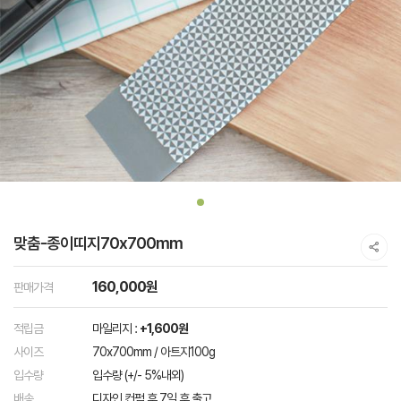
맞춤-종이띠지70x700mm
160,000원
판매가격
적립금
마일리지 :
+1,600원
사이즈
70x700mm / 아트지100g
입수량
입수량 (+/- 5%내외)
배송
디자인 컨펌 후 7일 후 출고