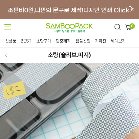
0
신상품
BEST
소량구매
맞춤제작
샘플신청
기획전
혜택보기
소량(슬리브.띠지)