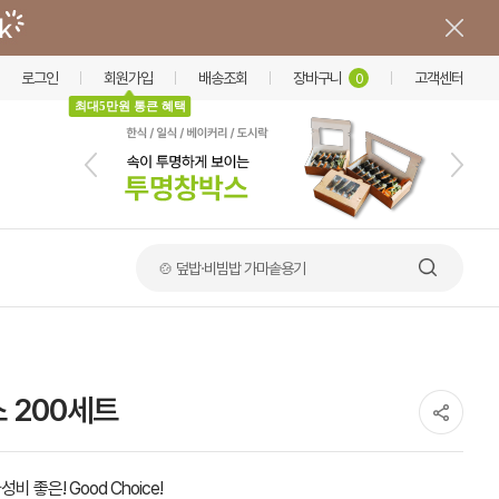
로그인
회원가입
배송조회
장바구니
고객센터
0
최대5만원 통큰 혜택
🍲 덮밥·비빔밥 가마솥용기
 200세트
성비 좋은! Good Choice!