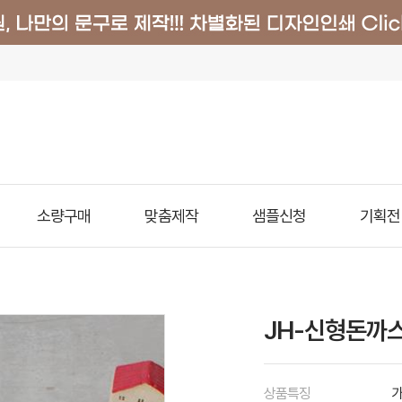
소량구매
맞춤제작
샘플신청
기획전
JH-신형돈까스
상품특징
가