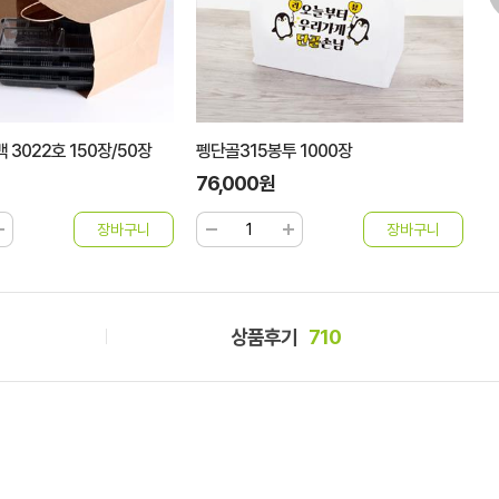
 1000장
위생수저)어머 100개
K
2,750원
4
상품후기
710