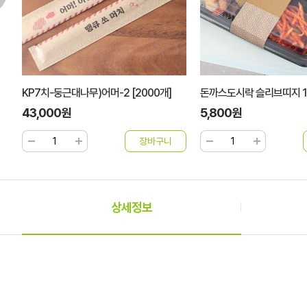
돈까스도시락 슬리브띠지 100장
크라프트쇼핑백 3022 디
5,800원
19,800원
상세정보