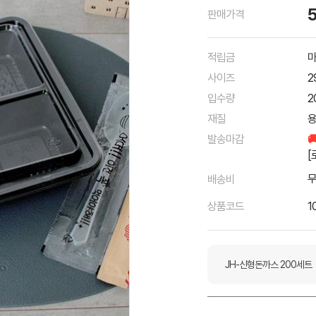
판매가격
적립금
마
사이즈
2
입수량
2
재질
용
발송마감

[
배송비
상품코드
1
JH-신형돈까스 200세트