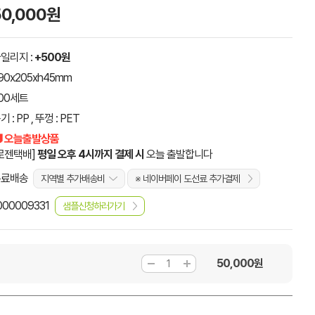
50,000원
일리지 :
+500원
90x205xh45mm
00세트
기 : PP , 뚜껑 : PET
 오늘출발상품
로젠택배]
평일 오후 4시까지 결제 시
오늘 출발합니다
무료배송
지역별 추가배송비
※ 네이버페이 도선료 추가결제
000009331
샘플신청하러가기
50,000
원