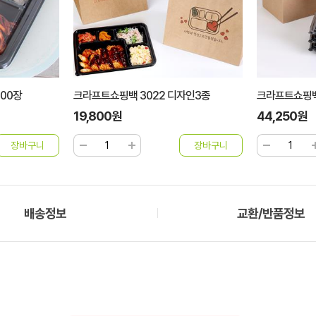
자인3종
크라프트쇼핑백 3022호 150장/50장
펭단골315봉투
44,250원
76,000원
배송정보
교환/반품정보