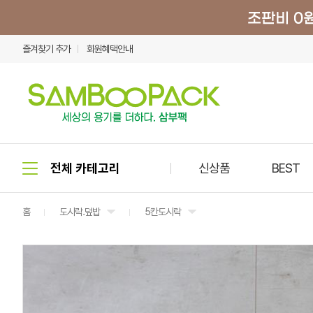
즐겨찾기 추가
회원혜택안내
신상품
BEST
홈
도시락.덮밥
5칸도시락