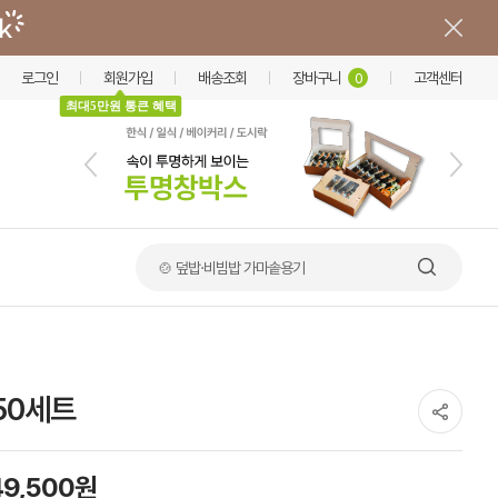
로그인
회원가입
배송조회
장바구니
고객센터
0
최대5만원 통큰 혜택
🍲 덮밥·비빔밥 가마솥용기
50세트
49,500원