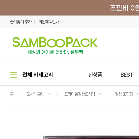
즐겨찾기 추가
회원혜택안내
신상품
BEST
홈
도시락.덮밥
프리미엄정찬도시락
정찬 조합형