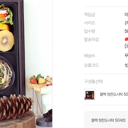
적립금
마
사이즈
(
입수량
5
발송마감

[
배송비
상품코드
1
구성품선택
블랙 정찬도시락 5
블랙 정찬도시락 50세트