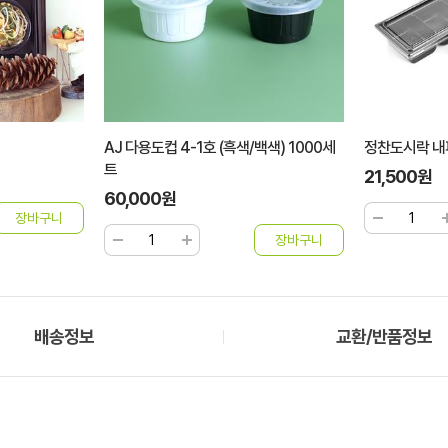
백색) 1000세
정찬도시락 내피 대 P시리즈 소량세트
정찬도시락 내
21,500원
36,800원
배송정보
교환/반품정보