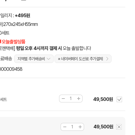
일리지 :
+495원
하)270x245xH55mm
0세트
 오늘출발상품
로젠택배]
평일 오후 4시까지 결제 시
오늘 출발합니다
무료배송
지역별 추가배송비
※ 네이버페이 도선료 추가결제
000009458
49,500원
0세트
49,500원