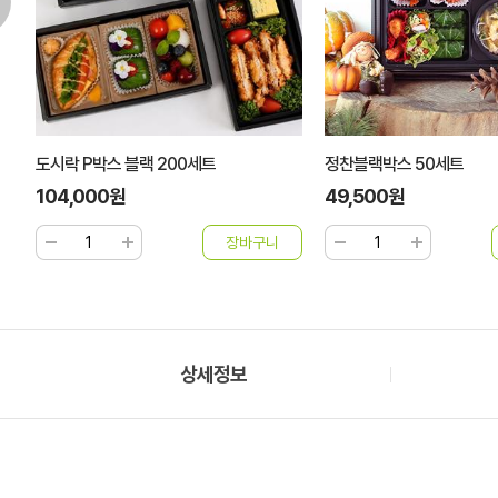
정찬블랙박스 50세트
AJ 다용도컵 4-1호 (흑색/
트
49,500원
60,000원
상세정보