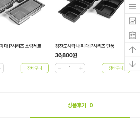
피 대 P시리즈 단품
정찬도시락 내피 소 P시리즈 소량세트
정
22,500원
3
상품후기
0