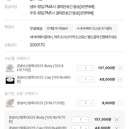
발송마감
냄비-평일 PM4시 결제완료건 발송[로젠택배]
뚜껑-평일 PM1시 결제완료건 발송[로젠택배]
배송비
무료배송
지역별 추가배송비
※ 네이버페이 도선료 추가결제
네이버페이결제시, 제주.도서산지역 도선료는 별도결제 진행해주세요
상품코드
2000170
구성품 구매하기
경냄비신형특대325 Body [100개
157,000원
x1570원]
경냄비신형특대325 Cap [100개x480
48,000원
원]
용기만 소량 구매하기
경냄비신형특대325 [5개x1720원]
8,600원
경냄비신형특대325 Body [100개x1570
157,000원
원]
경냄비신형특대325 Cap [100개x480원]
48,000원