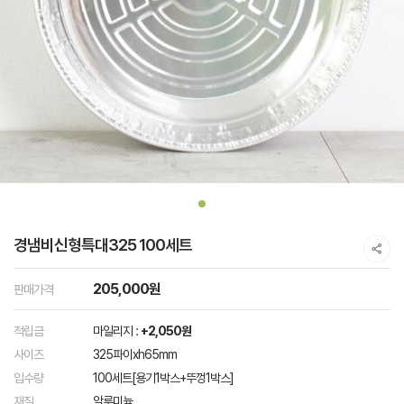
경냄비신형특대325 100세트
205,000원
판매가격
적립금
마일리지 :
+2,050원
사이즈
325파이xh65mm
입수량
100세트[용기1박스+뚜껑1박스]
재질
알루미늄