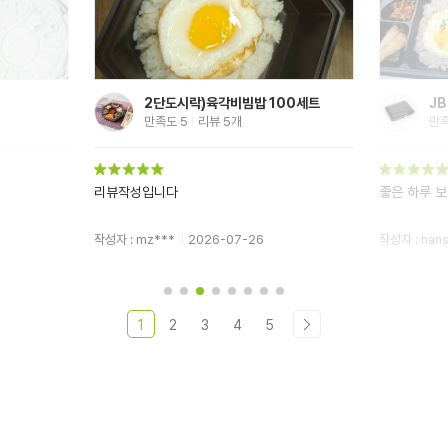
2단도시락)육각비빔밥 100세트
JB
만족도
5
리뷰
5
개
만
리뷰작성입니다
좋은 하루 
작성자 : mz***
2026-07-26
작성자 : han
1
2
3
4
5