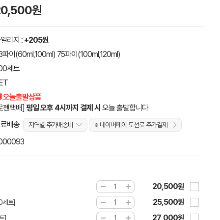
20,500원
일리지 :
+205원
3파이(60ml,100ml) 75파이(100ml,120ml)
00세트
ET
 오늘출발상품
로젠택배]
평일 오후 4시까지 결제 시
오늘 출발합니다
무료배송
지역별 추가배송비
※ 네이버페이 도선료 추가결제
000093
20,500원
25,500원
0세트]
27,000원
트]