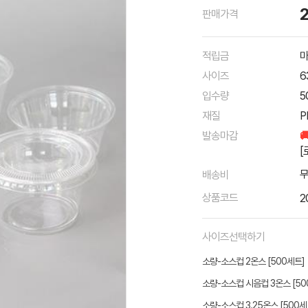
판매가격
적립금
마
사이즈
6
입수량
5
재질
P
발송마감

[
배송비
상품코드
2
사이즈선택하기
소량-소스컵 2온스 [500세트]
소량-소스컵 시음컵 3온스 [50
소량-소스컵 3.25온스 [500세