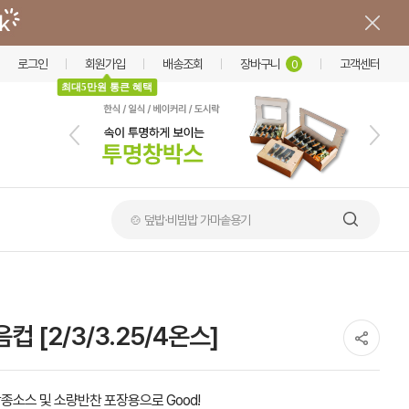
로그인
회원가입
배송조회
장바구니
고객센터
0
최대5만원 통큰 혜택
🍲 덮밥·비빔밥 가마솥용기
 [2/3/3.25/4온스]
종소스 및 소량반찬 포장용으로 Good!