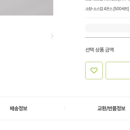
소량-소스컵 4온스 [500세트]
선택 상품 금액
배송정보
교환/반품정보