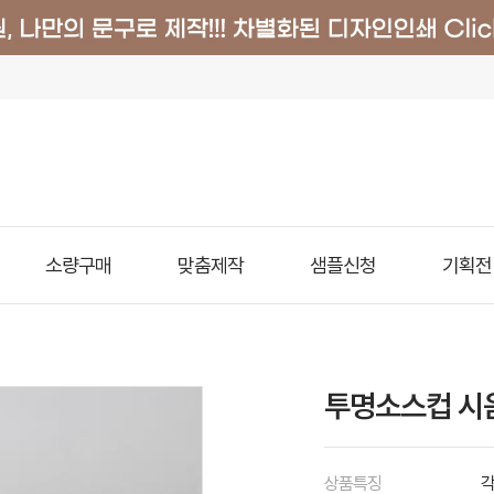
소량구매
맞춤제작
샘플신청
기획전
투명소스컵 시음컵
상품특징
각