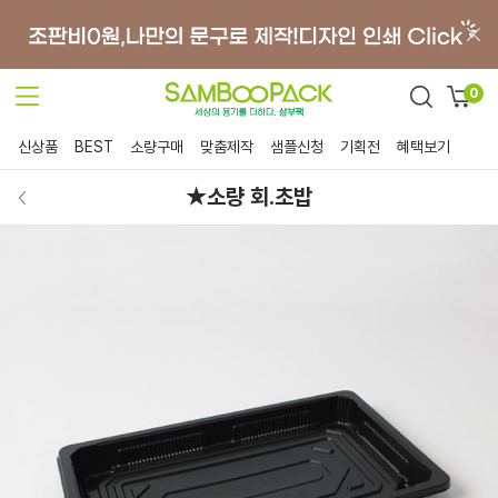
0
신상품
BEST
소량구매
맞춤제작
샘플신청
기획전
혜택보기
★소량 회.초밥