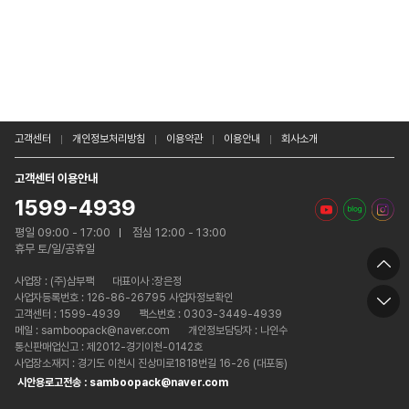
고객센터
개인정보처리방침
이용약관
이용안내
회사소개
고객센터 이용안내
1599-4939
평일 09:00 - 17:00
점심 12:00 - 13:00
휴무 토/일/공휴일
사업장 :
(주)삼부팩
대표이사 :장은정
사업자등록번호 : 126-86-26795 사업자정보확인
고객센터 : 1599-4939
팩스번호 : 0303-3449-4939
메일 : samboopack@naver.com
개인정보담당자 : 나인수
통신판매업신고 : 제2012-경기이천-0142호
사업장소재지 : 경기도 이천시 진상미로1818번길 16-26 (대포동)
시안용로고전송 : samboopack@naver.com