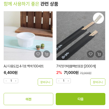
함께 사용하기 좋은
관련 상품
AJ 다용도컵 4-1호 백색 100세트
7치젓가락)블랙반포장 [2000개]
6,400원
2%
71,000원
72,000원