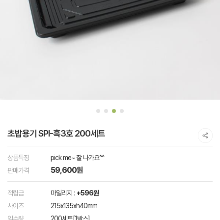
초밥용기 SPI-흑3호 200세트
상품특징
pick me~ 잘 나가요^^
59,600원
판매가격
적립금
마일리지 :
+596원
사이즈
215x135xh40mm
입수량
200세트[1박스]