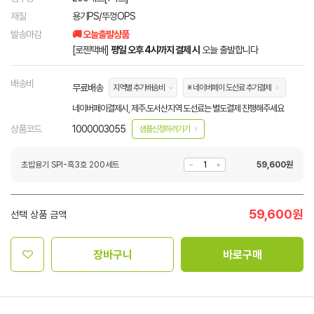
재질
용기PS/뚜껑OPS
발송마감
🚚 오늘출발상품
[로젠택배]
평일 오후 4시까지 결제 시
오늘 출발합니다
배송비
무료배송
지역별 추가배송비
※ 네이버페이 도선료 추가결제
네이버페이결제시, 제주.도서산지역 도선료는 별도결제 진행해주세요
상품코드
1000003055
샘플신청하러가기
초밥용기 SPI-흑3호 200세트
59,600
원
59,600
원
선택 상품 금액
장바구니
바로구매