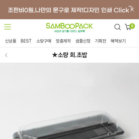
0
신상품
BEST
소량구매
맞춤제작
샘플신청
기획전
혜택보기
★소량 회.초밥