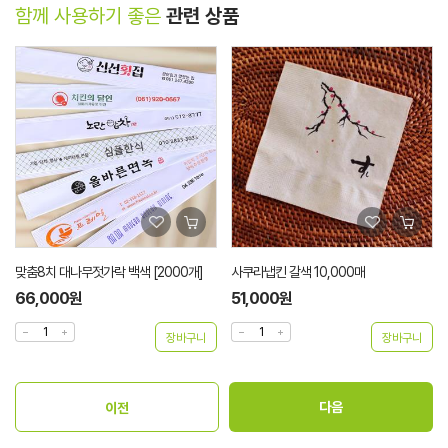
함께 사용하기 좋은
관련 상품
맞춤8치 대나무젓가락 백색 [2000개]
사쿠라냅킨 갈색 10,000매
66,000원
51,000원