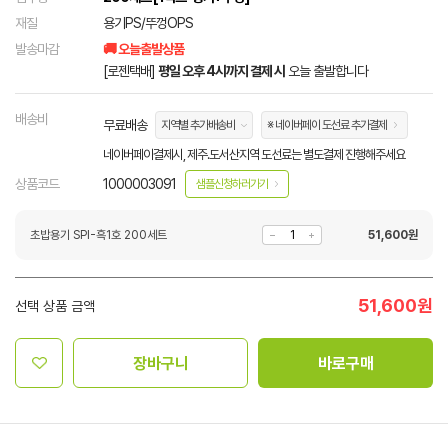
재질
용기PS/뚜껑OPS
발송마감
🚚 오늘출발상품
[로젠택배]
평일 오후 4시까지 결제 시
오늘 출발합니다
배송비
무료배송
지역별 추가배송비
※ 네이버페이 도선료 추가결제
네이버페이결제시, 제주.도서산지역 도선료는 별도결제 진행해주세요
상품코드
1000003091
샘플신청하러가기
초밥용기 SPI-흑1호 200세트
51,600
원
51,600
원
선택 상품 금액
장바구니
바로구매