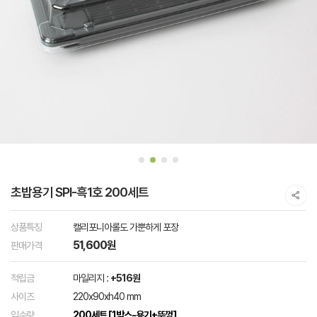
초밥용기 SPI-흑1호 200세트
상품특징
캘리포니아롤도 가뿐하게 포장
51,600원
판매가격
적립금
마일리지 :
+516원
사이즈
220x90xh40 mm
입수량
200세트 [1박스-용기+뚜껑]