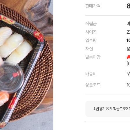
판매가격
적립금
마
사이즈
2
입수량
1
재질
용
발송마감

[
배송비
상품코드
1
초밥용기 SPI-적골드6호 