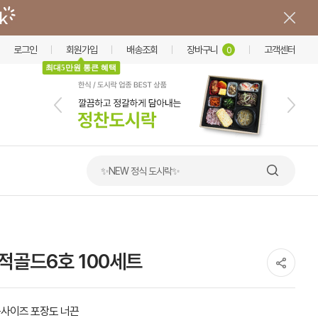
로그인
회원가입
배송조회
장바구니
고객센터
0
최대5만원 통큰 혜택
✨NEW 정식 도시락✨
-적골드6호 100세트
사이즈 포장도 너끈