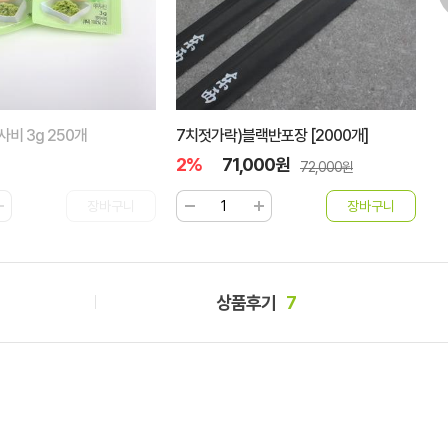
비 3g 250개
7치젓가락)블랙반포장 [2000개]
사
2%
71,000원
5
72,000원
상품후기
7