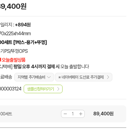
89,400원
일리지 :
+894원
70x225xh44mm
00세트 [1박스-용기+뚜껑]
기PS/뚜껑OPS
 오늘출발상품
CJ택배]
평일 오후 4시까지 결제 시
오늘 출발합니다
무료배송
지역별 추가배송비
※ 네이버페이 도선료 추가결제
000003124
샘플신청하러가기
89,400
원
100세트