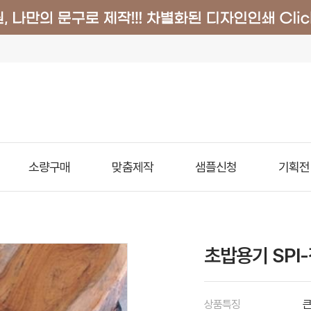
소량구매
맞춤제작
샘플신청
기획전
초밥용기 SPI
상품특징
큰