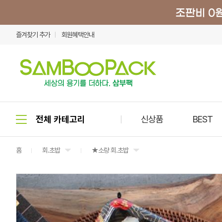
즐겨찾기 추가
회원혜택안내
신상품
BEST
홈
회.초밥
★소량 회.초밥