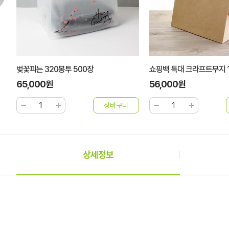
벚꽃피는 320봉투 500장
쇼핑백 특대 크라프트무지 
65,000원
56,000원
상세정보