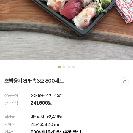
초밥용기 SPI-흑3호 800세트
상품특징
pick me~ 잘 나가요^^
241,600원
판매가격
적립금
마일리지 :
+2,416원
사이즈
215x135xh40mm
입수량
800세트 [용기1박스+뚜껑1박스]