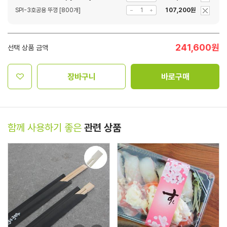
SPI-3호공용 뚜껑 [800개]
107,200원
241,600
원
선택 상품 금액
장바구니
바로구매
함께 사용하기 좋은
관련 상품