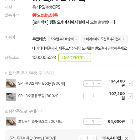
재질
용기PS/뚜껑OPS
발송마감
🚚 오늘출발상품
[로젠택배]
평일 오후 4시까지 결제 시
오늘 출발합니다
배송비
무료배송
지역별 추가배송비
※ 네이버페이 도선료 추가결제
네이버페이결제시, 제주.도서산지역 도선료는 별도결제 진행해주세요
상품코드
1000005023
샘플신청하러가기
세트상품 용기/뚜껑 구매하기
134,400
SPI-흑3호 하단 Body [800개]
원
107,200
SPI-3호공용 뚜껑 [800개]
원
소량상품으로 구매하기
초밥용기 SPI-흑3호 200세트
64,600원
SPI-흑3호 하단 Body [800개]
134,400원