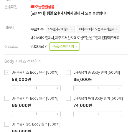
발송마감
🚚 오늘출발상품
[로젠택배]
평일 오후 4시까지 결제 시
오늘 출발합니다
배송비
무료배송
지역별 추가배송비
※ 네이버페이 도선료 추가결제
네이버페이결제시, 제주.도서산지역 도선료는 별도결제 진행해주세요
상품코드
2000547
샘플신청하러가기
Body 사이즈 선택하기
JH죽용기 소 Body 원색 [500개]
JH죽용기 중 Body 원색 [500개]
59,000원
65,000원
JH죽용기 대 Body 원색 [500개]
JH죽용기 특대 Body 원색 [500개]
69,000원
74,000원
JH죽용기 2칸 Body 원색 [500개]
69,000원