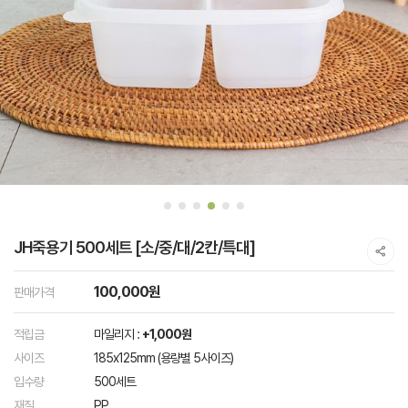
JH죽용기 500세트 [소/중/대/2칸/특대]
100,000원
판매가격
적립금
마일리지 :
+1,000원
사이즈
185x125mm (용량별 5사이즈)
입수량
500세트
재질
PP