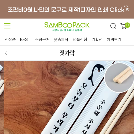
0
신상품
BEST
소량구매
맞춤제작
샘플신청
기획전
혜택보기
젓가락