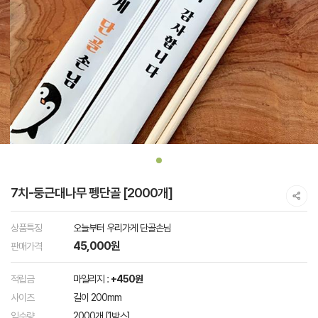
7치-둥근대나무 펭단골 [2000개]
상품특징
오늘부터 우리가게 단골손님
45,000원
판매가격
적립금
마일리지 :
+450원
사이즈
길이 200mm
입수량
2000개 [1박스]