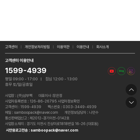
고객센터
개인정보처리방침
이용약관
이용안내
회사소개
고객센터 이용안내
1599-4939
평일 09:00 - 17:00
점심 12:00 - 13:00
휴무 토/일/공휴일
사업장 :
(주)삼부팩
대표이사 :장은정
사업자등록번호 : 126-86-26795 사업자정보확인
고객센터 : 1599-4939
팩스번호 : 0303-3449-4939
메일 : samboopack@naver.com
개인정보담당자 : 나인수
통신판매업신고 : 제2012-경기이천-0142호
사업장소재지 : 경기도 이천시 진상미로1818번길 16-26 (대포동)
시안용로고전송 : samboopack@naver.com