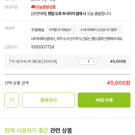
발송마감
🚚 오늘출발상품
[로젠택배]
평일 오후 4시까지 결제 시
오늘 출발합니다
배송비
무료배송
지역별 추가배송비
※ 네이버페이 도선료 추가결제
네이버페이결제시, 제주.도서산지역 도선료는 별도결제 진행해주세요
상품코드
1000007724
7치-둥근대나무 펭단골 [2000개]
45,000
원
45,000
원
선택 상품 금액
장바구니
바로구매
함께 사용하기 좋은
관련 상품