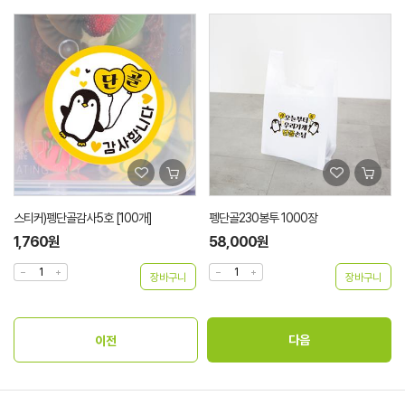
스티커)펭단골감사5호 [100개]
펭단골230봉투 1000장
1,760원
58,000원