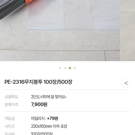
PE-2316무지봉투 100장/500장
상품특징
2단도시락에 잘 맞아요~
7,900원
판매가격
적립금
마일리지 :
+79원
사이즈
230x160mm 이하 포장
입수량
100장/500장