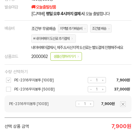
발송마감
🚚 오늘출발상품
[CJ택배]
평일 오후 4시까지 결제 시
오늘 출발합니다
배송비
조건부 무료배송
지역별 추가배송비
조건별 배송
※ 네이버페이 도선료 추가결제
네이버페이결제시, 제주.도서산지역 도선료는 별도결제 진행해주세요
상품코드
2000062
샘플신청하러가기
수량 선택하기
PE-2316무지봉투 [100장]
7,900원
PE-2316무지봉투 [500장]
37,000원
PE-2316무지봉투 [100장]
7,900원
7,900
원
선택 상품 금액